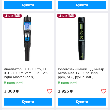
Купити
Купити
ціна з ПДВ
ціна з ПДВ
Аналізатор EC E50 Pro, EC:
Вологозахищений ТДС-метр
0.0 ~ 19.9 mS/cm, EC: ± 2%.
Milwaukee Т75, 0 to 1999
Aqua Master Tools,
ppm, ATC, ручне кал.,
Нідерланди, 1005
Угорщина
В наявності
В наявності
3 300
1 925
₴
₴
Купити
Купити