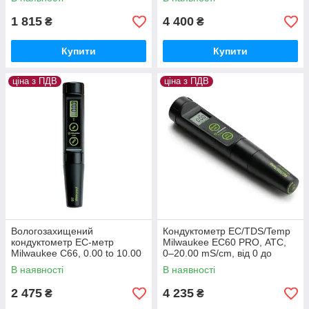
Угорщина
1 815
4 400
₴
₴
Купити
Купити
ціна з ПДВ
ціна з ПДВ
Вологозахищений
Кондуктометр EC/TDS/Temp
кондуктометр EC-метр
Milwaukee EC60 PRO, АТС,
Milwaukee C66, 0.00 to 10.00
0–20.00 mS/cm, від 0 до
mS/cm, руч.кал., АТС,
10.00 ppt, 0 - 60°C, Угорщина
В наявності
В наявності
Угорщина
2 475
4 235
₴
₴