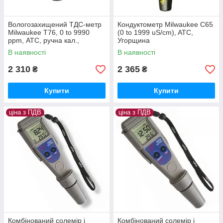
Вологозахищений ТДС-метр
Кондуктометр Milwaukee C65
Milwaukee Т76, 0 to 9990
(0 to 1999 uS/cm), ATC,
ppm, АТС, ручна кал.,
Угорщина
Угорщина
В наявності
В наявності
2 310
2 365
₴
₴
Купити
Купити
ціна з ПДВ
ціна з ПДВ
Комбінований солемір і
Комбінований солемір і