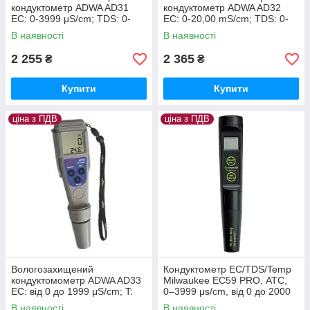
кондуктометр ADWA AD31
кондуктометр ADWA AD32
EC: 0-3999 μS/cm; TDS: 0-
EC: 0-20,00 mS/cm; TDS: 0-
2000 ppm; T: 0.0-60.0 °C, АТС
10,00 ppt; T: 0.0-60.0 °C, ATC,
В наявності
В наявності
Угорщина
2 255
2 365
₴
₴
Купити
Купити
ціна з ПДВ
ціна з ПДВ
Вологозахищений
Кондуктометр EC/TDS/Temp
кондуктомометр ADWA AD33
Milwaukee EC59 PRO, АТС,
EC: від 0 до 1999 μS/cm; T:
0–3999 μs/cm, від 0 до 2000
від 0.0 до 60.0 °C АТС,
ppm, 0 - 60°C, Угорщина
В наявності
В наявності