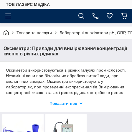
ТОВ ЛАЗЕРС МЕДІКА
Товари та послуги
Лабораторні аналізатори pH, ORP, T
Оксиметри: Прилади для вимірювання концентрації
кисню в різних рідинах
Оксиметри використовуються в різних галузях промисловості.
Незамінні вони при біологічних обробках питної води, при
екологічних вимірах. Оксиметри використовують у
лабораторіях, при проведенні експрес-аналізів.Вимірювання
концентрації кисню в газах і різних рідинах потрібно в різних
галузях: хімічної, фармацевтичної, нафтохімічної,
Показати все
нафтопереробної, харчової та ін Якщо застосовують будь
біотехнології, обов'язково потрібно знати кількість
розчиненого кисню.
Розчинений кисень не збігається з киснем, що міститься в
молекулі води. Кисень проникає у воду за рахунок дифузії з