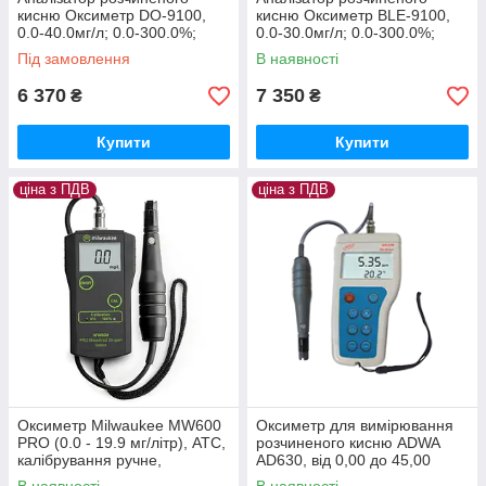
кисню Оксиметр DO-9100,
кисню Оксиметр BLE-9100,
0.0-40.0мг/л; 0.0-300.0%;
0.0-30.0мг/л; 0.0-300.0%;
±1.5%. АТС. Eavan
±1.5%. АТС. YIERYI
Під замовлення
В наявності
6 370
7 350
₴
₴
Купити
Купити
ціна з ПДВ
ціна з ПДВ
Оксиметр Milwaukee MW600
Оксиметр для вимірювання
PRO (0.0 - 19.9 мг/літр), АТС,
розчиненого кисню ADWA
калібрування ручне,
AD630, від 0,00 до 45,00
Угорщина
ppm; ± 0,01ppm, АТС,