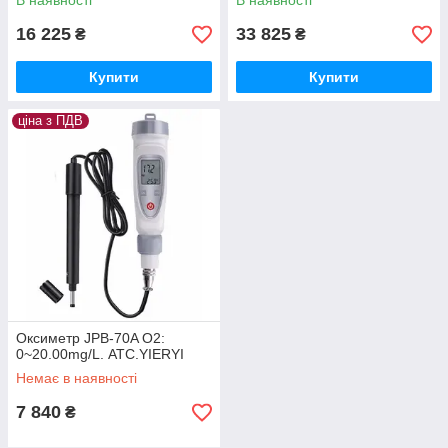
В наявності
В наявності
Угорщина
16 225
33 825
₴
₴
Купити
Купити
ціна з ПДВ
Кількість розчиненого кисню у воді може залежати від
температури (більше кисню в холодній воді), тиску (більше
кисню розчиниться у воді при більшому тиску) і солоності
(більше кисню у воді низької солоності). Розпад органічного
матеріалу у воді, викликаний або хімічними процесами, або
дією мікробів у неочищених стічних водах, або мертвою
рослинністю може серйозно знизити концентрацію
розчиненого кисню. «Відпрацьована» вода, що скидається у
відкриті джерела після охолодження обладнання на
виробництвах або електростанціях, підвищує температуру
води і знижує вміст кисню.
Оксиметр JPB-70A О2:
0~20.00mg/L. АТС.YIERYI
Немає в наявності
7 840
₴