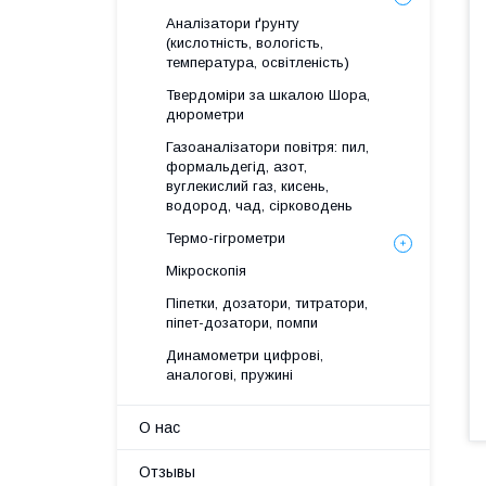
Аналізатори ґрунту
(кислотність, вологість,
температура, освітленість)
Твердоміри за шкалою Шора,
дюрометри
Газоаналізатори повітря: пил,
формальдегід, азот,
вуглекислий газ, кисень,
водород, чад, сірководень
Термо-гігрометри
Мікроскопія
Піпетки, дозатори, титратори,
піпет-дозатори, помпи
Динамометри цифрові,
аналогові, пружині
О нас
Отзывы