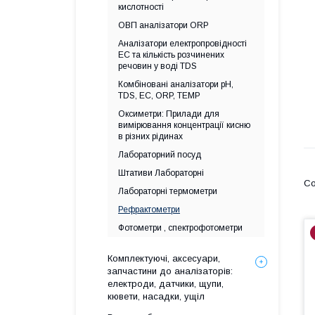
кислотності
ОВП аналізатори ORP
Аналізатори електропровідності
EC та кількість розчинених
речовин у воді TDS
Комбіновані аналізатори pH,
TDS, EC, ORP, TEMP
Оксиметри: Прилади для
вимірювання концентрації кисню
в різних рідинах
Лабораторний посуд
Штативи Лабораторні
Лабораторні термометри
Рефрактометри
Фотометри , спектрофотометри
Комплектуючі, аксесуари,
запчастини до аналізаторів:
електроди, датчики, щупи,
кювети, насадки, ущіл