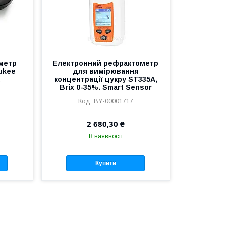
метр
Електронний рефрактометр
ukee
для вимірювання
концентрації цукру ST335A,
Brix 0-35%. Smart Sensor
BY-00001717
2 680,30 ₴
В наявності
Купити