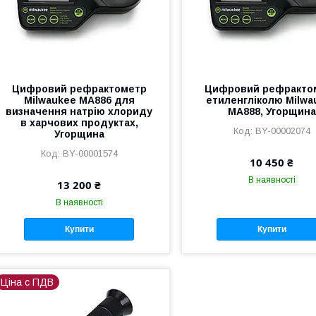
Цифровий рефрактометр
Цифровий рефракто
Milwaukee MA886 для
етиленгліколю Milwa
визначення натрію хлориду
MA888, Угорщина
в харчових продуктах,
BY-00002074
Угорщина
BY-00001574
10 450 ₴
В наявності
13 200 ₴
В наявності
Купити
Купити
Ціна с ПДВ