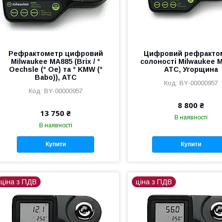
Рефрактометр цифровий
Цифровий рефракто
Milwaukee MA885 (Brix / °
солоності Milwaukee 
Oechsle (° Oe) та ° KMW (°
АТС, Угорщина
Babo)), АТС
BY-00000957
BY-00000957
8 800 ₴
13 750 ₴
В наявності
В наявності
Купити
Купити
ціна з ПДВ
ціна з ПДВ