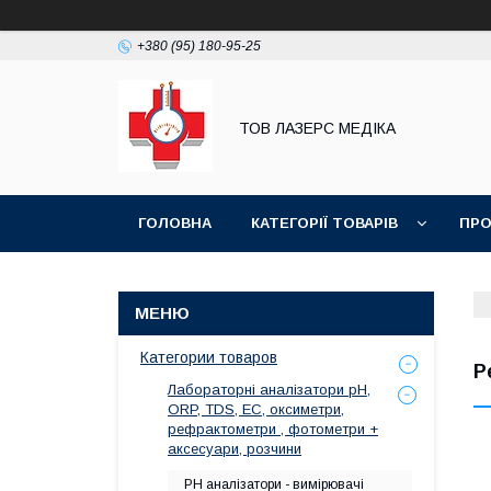
+380 (95) 180-95-25
ТОВ ЛАЗЕРС МЕДІКА
ГОЛОВНА
КАТЕГОРІЇ ТОВАРІВ
ПРО
Категории товаров
Р
Лабораторні аналізатори pH,
ORP, TDS, EC, оксиметри,
рефрактометри , фотометри +
аксесуари, розчини
РН аналізатори - вимірювачі