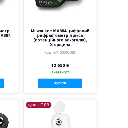
метр
Milwaukee MA884 цифровий
MA887,
рефрактометр Брікса
(потенційного алкоголю),
Угорщина
BY-00002081
12 650 ₴
В наявності
Купити
ціна з ПДВ