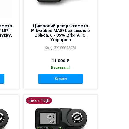
ометр
Цифровий рефрактометр
F107,
Milwaukee MA871 за шкалою
цукру,
Брікса, 0 - 85% Brix, АТС,
Угорщина
BY-00002073
11 000 ₴
В наявності
Купити
ціна з ПДВ