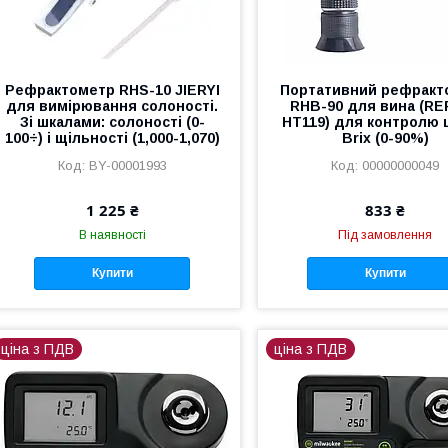
Рефрактометр RHS-10 JIERYI
Портативний рефракт
для вимірювання солоності.
RHB-90 для вина (RE
Зі шкалами: солоності (0-
HT119) для контролю 
100÷) і щільності (1,000-1,070)
Brix (0-90%)
BY-00001993
00000000049
1 225 ₴
833 ₴
В наявності
Під замовлення
Купити
Купити
ціна з ПДВ
ціна з ПДВ