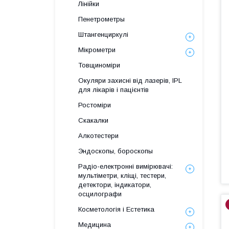
Лінійки
Пенетрометры
Штангенциркулі
Мікрометри
Товщиноміри
Окуляри захисні від лазерів, IPL
для лікарів і пацієнтів
Ростоміри
Скакалки
Алкотестери
Эндоскопы, бороскопы
Радіо-електронні вимірювачі:
мультіметри, кліщі, тестери,
детектори, індикатори,
осцилографи
Косметологія і Естетика
Медицина