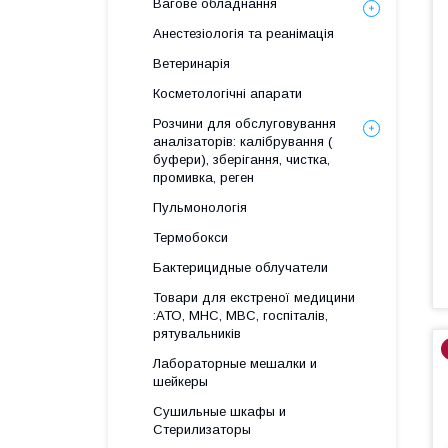
Вагове обладнання
Анестезіологія та реанімація
Ветеринарія
Косметологічні апарати
Розчини для обслуговування
аналізаторів: калібрування (
буфери), зберігання, чистка,
промивка, реген
Пульмонологія
Термобокси
Бактерицидные облучатели
Товари для екстреної медицини
:АТО, МНС, МВС, госпіталів,
рятувальників
Лабораторные мешалки и
шейкеры
Сушильные шкафы и
Стерилизаторы