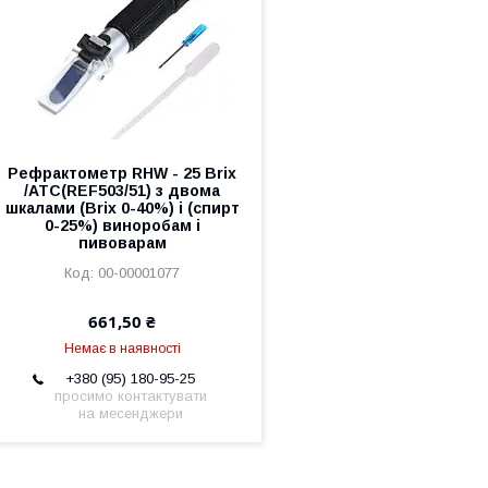
Рефрактометр RHW - 25 Brix
/ATC(REF503/51) з двома
шкалами (Brix 0-40%) і (спирт
0-25%) виноробам і
пивоварам
00-00001077
661,50 ₴
Немає в наявності
+380 (95) 180-95-25
просимо контактувати
на месенджери