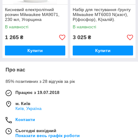
Кисневий електролітний
Набір для тестування ґрунту
розчин Milwaukee MA9071,
Milwaukee MT6003 N(азот),
230 мл, Угорщина
P(фосфор), K(калій).
Угорщина
В наявності
В наявності
1 265
3 025
₴
₴
Купити
Купити
Про нас
85% позитивних з 28 відгуків за рік
Працює з 19.07.2018
м. Київ
Київ, Україна
Контакти
Сьогодні вихідний
Показати весь графік роботи