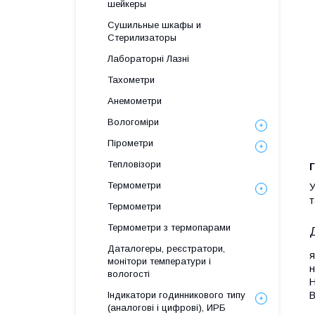
шейкеры
Сушильные шкафы и
Стерилизаторы
Лабораторні Лазні
Тахометри
Анемометри
Вологоміри
Пірометри
Тепловізори
Г
Термометри
У
т
Термометри
Термометри з термопарами
Даталогеры, реєстратори,
я
монітори температури і
н
вологості
Н
Індикатори годинникового типу
В
(аналогові і цифрові), ИРБ