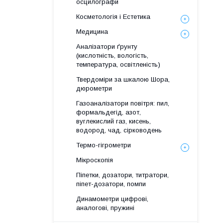
осцилографи
Косметологія і Естетика
Медицина
Аналізатори ґрунту
(кислотність, вологість,
температура, освітленість)
Твердоміри за шкалою Шора,
дюрометри
Газоаналізатори повітря: пил,
формальдегід, азот,
вуглекислий газ, кисень,
водород, чад, сірководень
Термо-гігрометри
Мікроскопія
Піпетки, дозатори, титратори,
піпет-дозатори, помпи
Динамометри цифрові,
аналогові, пружині