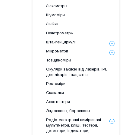
Люксметры
Шумоміри
Лінійки
Пенетрометры
Штангенциркулі
Мікрометри
Товщиноміри
Окуляри захисні від лазерів, IPL
для лікарів і пацієнтів
Ростоміри
Скакалки
Алкотестери
Эндоскопы, бороскопы
Радіо-електронні вимірювачі:
мультіметри, кліщі, тестери,
детектори, індикатори,