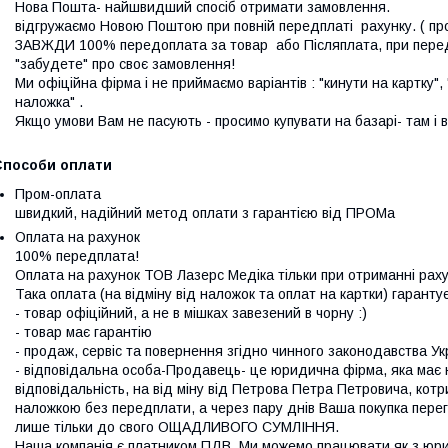
Нова Пошта- найшвидший спосіб отримати замовлення.

відгружаємо Новою Поштою при повній передплаті  рахунку. (
ЗАВЖДИ 100% передоплата за товар  або Післяплата, при передпла
"забудете" про своє замовлення!

Ми офіційна фірма і не приймаємо варіантів : "кинути на картку", "п
наложка" . 

Якщо умови Вам не пасують - просимо купувати на базарі- там і в
Способи оплати
Пром-оплата
швидкий, надійний метод оплати з гарантією від ПРОМа
Оплата на рахунок
100% передплата!

Оплата на рахунок ТОВ Лазерс Медіка тільки при отриманні рахун
Така оплата (на відміну від наложок та оплат на картки) гарантує
- товар офіційний, а не в мішках завезений в чорну :)

- товар має гарантію

- продаж, сервіс та повернення згідно чинного законодавства Укр
- відповідальна особа-Продавець- це юридична фірма, яка має не
відповідальність, на від міну від Петрова Петра Петровича, котр
наложкою без передплати, а через пару днів Ваша покупка перег
лише тільки до свого ОЩАДЛИВОГО СУМЛІННЯ.

Наша компанія є платником ПДВ. Ми можемо працювати як з юрид