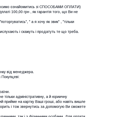
 просимо ознайомитись зі СПОСОБАМИ ОПЛАТИ)

ті 100,00 грн , як гарантія того, що Ви не 
оторгуватись", " а я хочу як звик" , "тільки 
ислухають і скажуть і продатуть те що треба.
ку від менеджера.  

 Покупцеві:

аїни.

 тільки адміністративну, а й юриичну 
ий прийме на картку Ваші гроші, або навіть вишле 
орить і тож звернутись за допомогую Ви сможете 
ичними, так і з фізичними особами. Для оплати 