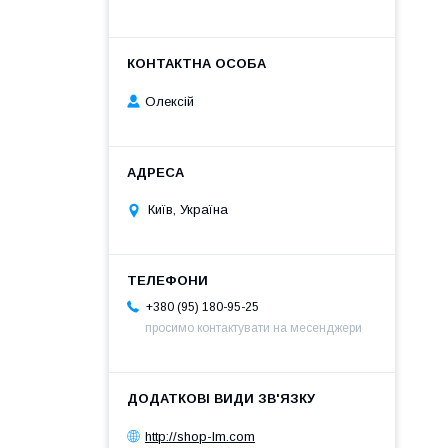
Олексій
Київ, Україна
+380 (95) 180-95-25
просимо контактувати на месенджери
http://shop-lm.com