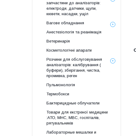
запчастини до аналізаторів:
електроди, датчики, щупи,
кювети, насадки, ущіл
Вагове обладнання
Анестезіологія та реанімація
Ветеринарія
Косметологічні апарати
Розчини для обслуговування
аналізаторів: калібрування (
буфери), зберігання, чистка,
промивка, реген
Пульмонологія
Термобокси
Бактерицидные облучатели
Товари для екстреної медицини
:АТО, МНС, МВС, госпіталів,
рятувальників
Лабораторные мешалки и