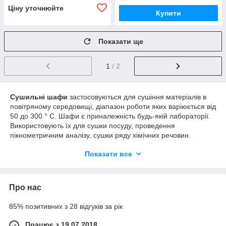
Ціну уточнюйте
Купити
Показати ще
1
/ 2
Сушильні шафи
застосовуються для сушіння матеріалів в
повітряному середовищі, діапазон роботи яких варіюється від
50 до 300 ° С. Шафи є приналежність будь-якій лабораторії.
Використовують їх для сушки посуду, проведення
пікнометричним аналізу, сушки ряду хімічних речовин.
Залежно від виконуваної роботи, лаборанту або виконавцю
Показати все
підійде сушильну шафу, як з природною (без вентилятора),
так і з примусовою (наявність вентилятора) конвекцією. Для
висушування матеріалу, до складу якого входить розчинник,
необхідне устаткування, яке захистить лаборанта від
Про нас
шкідливих випарів. Сучасне лабораторне обладнання для
сушіння випускається з безліччю варіантів виконання: з
85% позитивних з 28 відгуків за рік
системою примусової конвекції (вентиляторами), з камерою,
виконаної з нержавіючої сталі, з програмованими
Працює з 19.07.2018