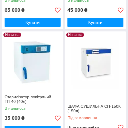
В наявності
В наявності
65 000
45 000
₴
₴
Купити
Купити
Новинка
Новинка
Стерилізатор повітряний
ГП-40 (40л)
ШАФА СУШИЛЬНА СП-150К
В наявності
(150л)
35 000
Під замовлення
₴
Ціну уточнюйте