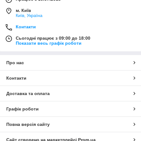
терморегуляторами останнього покоління, і т.п.
м. Київ
Стерилізатори призначені для стерилізації сухим гарячим
Київ, Україна
повітрям хірургічного інструменту, операційної білизни,
перев'язувальних матеріалів та другого.Конструкція камери
Контакти
стерилізатора дозволяє мінімізувати ймовірність виникнення
опіків і травм при експлуатації. Закруглені кути дають
Сьогодні працює з 09:00 до 18:00
можливість легко мити і чистити робочу камеру. Потужний
Показати весь графік роботи
вентилятор рівномірно розподіляє потік гарячого повітря по
всій камері.
Про нас
Контакти
Доставка та оплата
Графік роботи
Повна версія сайту
Сайт створено на маркетплейсі
Prom.ua