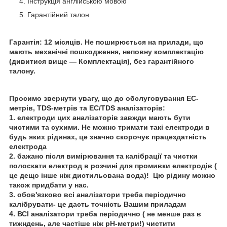
Інструкція англійською мовою
Гарантійний талон
Гарантія: 12 місяців. Не поширюється на прилади, що
мають механічні пошкодження, неповну комплектацію
(дивитися вище — Комплектація), без гарантійного
талону.
Просимо звернути увагу, що до обслуговування EC-
метрів, TDS-метрів та EC/TDS аналізаторів:
1. електроди цих аналізаторів завжди мають бути
чистими та сухими. Не можно тримати такі електроди в
будь яких рідинах, це значно скорочує працездатність
електрода
2. бажано після вимірювання та калібрації та чистки
полоскати електрод в розчині для промивки електродів (
це дещо інше ніж дистильована вода)! Цю рідину можно
також придбати у нас.
3. обов'язково всі аналізатори треба періодично
калібрувати- це дасть точність Вашим приладам
4. ВСІ аналізатори треба періодично ( не менше раз в
тижндень, але частіше ніж рН-метри!) чистити