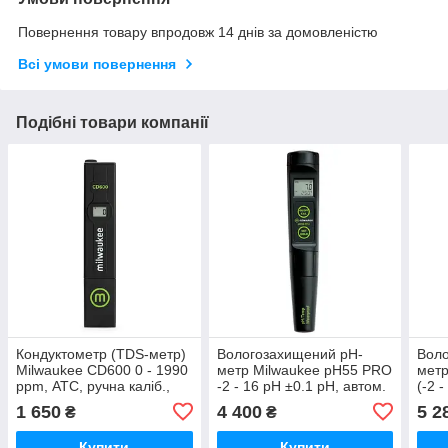
Повернення товару впродовж 14 днів за домовленістю
Всі умови повернення
Подібні товари компанії
Кондуктометр (TDS-метр)
Вологозахищений pH-
Воло
Milwaukee CD600 0 - 1990
метр Milwaukee pH55 PRO
метр
ppm, АТС, ручна каліб.,
-2 - 16 pH ±0.1 pH, автом.
(-2 
Угорщина
кал., АТС, Угорщина
авто
1 650
4 400
5 2
₴
₴
Уго
Купити
Купити