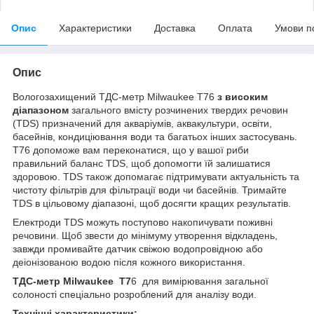
Опис
Характеристики
Доставка
Оплата
Умови п
Опис
Вологозахищений ТДС-метр Milwaukee Т76
з високим
діапазоном
загального вмісту розчинених твердих речовин
(TDS) призначений для акваріумів, аквакультури, освіти,
басейнів, кондиціювання води та багатьох інших застосувань.
T76 допоможе вам переконатися, що у вашої риби
правильний баланс TDS, щоб допомогти їй залишатися
здоровою. TDS також допомагає підтримувати актуальність та
чистоту фільтрів для фільтрації води чи басейнів. Тримайте
TDS в цільовому діапазоні, щоб досягти кращих результатів.
Електроди TDS можуть поступово накопичувати поживні
речовини. Щоб звести до мінімуму утворення відкладень,
завжди промивайте датчик свіжою водопровідною або
деіонізованою водою після кожного використання.
ТДС-метр Milwaukeе Т7
6 для вимірювання загальної
солоності
спеціально розроблений для аналізу води.
Технічні характеристики: