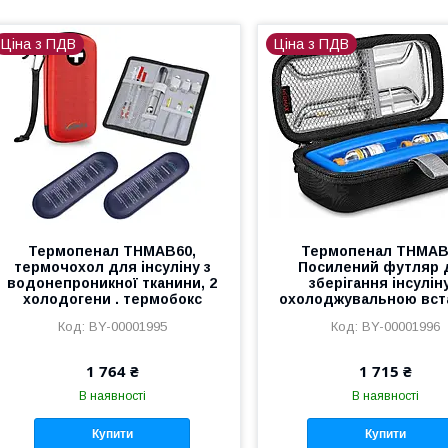
Ціна з ПДВ
Ціна з ПДВ
Термопенал THMAB60,
Термопенал THMAB
термочохол для інсуліну з
Посилений футляр 
водонепроникної тканини, 2
зберігання інсуліну
холодогени . термобокс
охолоджувальною вст
BY-00001995
BY-00001996
1 764 ₴
1 715 ₴
В наявності
В наявності
Купити
Купити