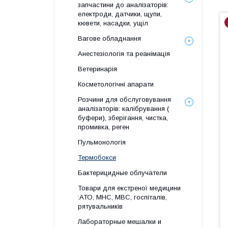
запчастини до аналізаторів:
електроди, датчики, щупи,
кювети, насадки, ущіл
Вагове обладнання
Анестезіологія та реанімація
Ветеринарія
Косметологічні апарати
Розчини для обслуговування
аналізаторів: калібрування (
буфери), зберігання, чистка,
промивка, реген
Пульмонологія
Термобокси
Бактерицидные облучатели
Товари для екстреної медицини
:АТО, МНС, МВС, госпіталів,
рятувальників
Лабораторные мешалки и