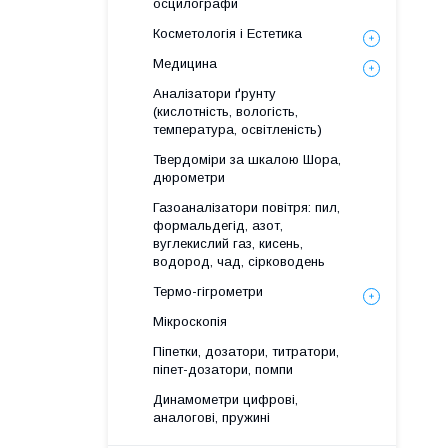
осцилографи
Косметологія і Естетика
Медицина
Аналізатори ґрунту
(кислотність, вологість,
температура, освітленість)
Твердоміри за шкалою Шора,
дюрометри
Газоаналізатори повітря: пил,
формальдегід, азот,
вуглекислий газ, кисень,
водород, чад, сірководень
Термо-гігрометри
Мікроскопія
Піпетки, дозатори, титратори,
піпет-дозатори, помпи
Динамометри цифрові,
аналогові, пружині