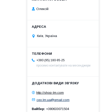
Олексій
Київ, Україна
+380 (95) 180-95-25
просимо контактувати на месенджери
http://shop-lm.com
ceo.lm.ua@gmail.com
Вайбер
+380633071504