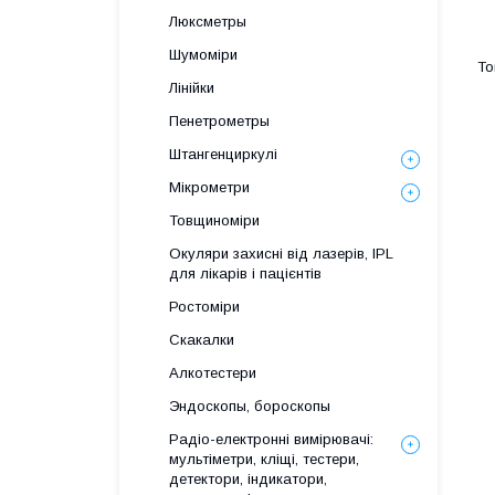
Люксметры
Шумоміри
Лінійки
Пенетрометры
Штангенциркулі
Мікрометри
Товщиноміри
Окуляри захисні від лазерів, IPL
для лікарів і пацієнтів
Ростоміри
Скакалки
Алкотестери
Эндоскопы, бороскопы
Радіо-електронні вимірювачі:
мультіметри, кліщі, тестери,
детектори, індикатори,