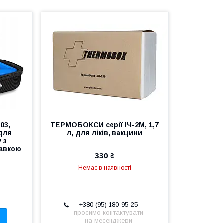
03,
ТЕРМОБОКСИ серії ІЧ-2М, 1,7
для
л, для ліків, вакцини
 з
авкою
330 ₴
Немає в наявності
+380 (95) 180-95-25
просимо контактувати
на месенджери