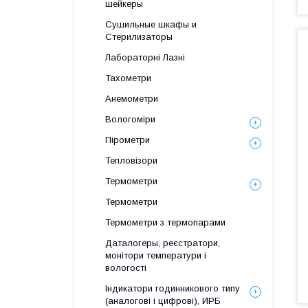
шейкеры
Сушильные шкафы и
Стерилизаторы
Лабораторні Лазні
Тахометри
Анемометри
Вологоміри
Пірометри
Тепловізори
Термометри
Термометри
Термометри з термопарами
Даталогеры, реєстратори,
монітори температури і
вологості
Індикатори годинникового типу
(аналогові і цифрові), ИРБ