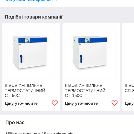
Подібні товари компанії
ШАФА СУШИЛЬНА
ШАФА СУШИЛЬНА
ШАФ
ТЕРМОСТАТИЧНИЙ
ТЕРМОСТАТИЧНИЙ
СП-
СТ-50С
СТ-150С
Ціну уточнюйте
Ціну уточнюйте
Цін
Про нас
85% позитивних з 28 відгуків за рік