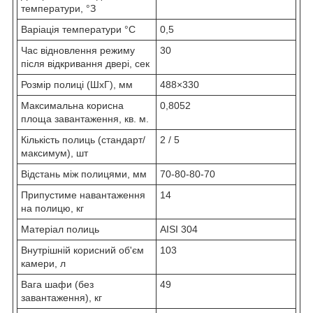
температури, °З
Варіація температури °С
0,5
Час відновлення режиму
30
після відкривання двері, сек
Розмір полиці (ШхГ), мм
488×330
Максимальна корисна
0,8052
площа завантаження, кв. м.
Кількість полиць (стандарт/
2 / 5
максимум), шт
Відстань між полицями, мм
70-80-80-70
Припустиме навантаження
14
на полицю, кг
Матеріал полиць
AISI 304
Внутрішній корисний об'єм
103
камери, л
Вага шафи (без
49
завантаження), кг