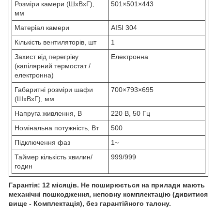
Розміри камери (ШхВхГ),
501×501×443
мм
Матеріал камери
AISI 304
Кількість вентиляторів, шт
1
Захист від перегріву
Електронна
(капілярний термостат /
електронна)
Габаритні розміри шафи
700×793×695
(ШхВхГ), мм
Напруга живлення, В
220 В, 50 Гц
Номінальна потужність, Вт
500
Підключення фаз
1~
Таймер кількість хвилин/
999/999
годин
Гарантія: 12 місяців. Не поширюється на прилади мають
механічні пошкодження, неповну комплектацію (дивитися
вище - Комплектація), без гарантійного талону.