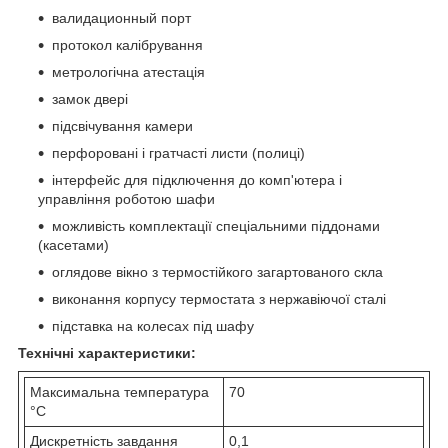
валидационный порт
протокол калібрування
метрологічна атестація
замок двері
підсвічування камери
перфоровані і гратчасті листи (полиці)
інтерфейс для підключення до комп'ютера і
управління роботою шафи
можливість комплектації спеціальними піддонами
(касетами)
оглядове вікно з термостійкого загартованого скла
виконання корпусу термостата з нержавіючої сталі
підставка на колесах під шафу
Технічні характеристики:
Максимальна температура
70
°C
Дискретність завдання
0,1