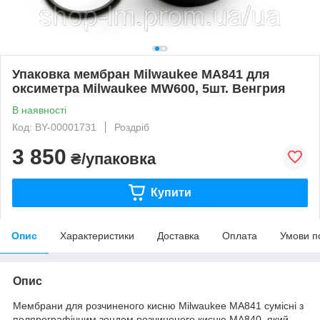
Упаковка мембран Milwaukee MA841 для
оксиметра Milwaukee MW600, 5шт. Венгрия
В наявності
Код: BY-00001731
Роздріб
3 850
₴/упаковка
Купити
Опис
Характеристики
Доставка
Оплата
Умови п
Опис
Мембрани для розчиненого кисню Milwaukee MA841 сумісні з
полярографічним зондом розчиненого кисню MA840, який