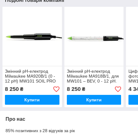
Подібні товари компанії
Змінний рH-електрод
Змінний рH-електрод
Циф
Milwaukee MA920B/1 (0 -
Milwaukee MA918B/1, для
фото
12 pH) MW101 SOIL PRO
MW101 – BEV, 0 - 12 pH.
MW13
або MW102 Food PRO+,
Угорщина
йоду
8 250
8 250
4 3
₴
₴
Угорщина
Уго
Купити
Купити
Про нас
85% позитивних з 28 відгуків за рік