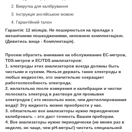
Викрутка для калібрування
Інструкція англійською мовою
Гарантійний талон
Гарантія: 12 місяців. Не поширюється на прилади з
механічними пошкодженнями, неповною комплектацією.
(Дивитись вище - Комплектація).
Просим обратить внимание на обслуживание EC-метров,
TDS-метров и EC/TDS анализаторов:
1. электроды этих анализаторов всегда должны быть
чистыми и сухими. Нельзя держать такие электроды в
любых жидкостях, это значительно сокращает
работоспособность электрода.
2. желательно после измерения и калибрации и чистки
полоскать электрод в растворе для промывки
электродов ( это несколько иное, чем дистиллированная
вода)! Эту жидкость можно приобрести у нас.
3. обязательно все анализаторы нужно периодически
калибровать – это даст точность Вашим приборам.
4. Все анализаторы нужно периодически (не менее раз в
неделю, но чаще, чем рН-метры!) чистить специальной