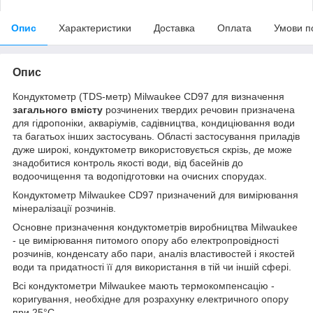
Опис
Характеристики
Доставка
Оплата
Умови п
Опис
Кондуктометр (TDS-метр) Milwaukee CD97 для визначення
загального вмісту
розчинених твердих речовин призначена
для гідропоніки, акваріумів, садівництва, кондиціювання води
та багатьох інших застосувань. Області застосування приладів
дуже широкі, кондуктометр використовується скрізь, де може
знадобитися контроль якості води, від басейнів до
водоочищення та водопідготовки на очисних спорудах.
Кондуктометр Milwaukee CD97 призначений для вимірювання
мінералізації розчинів.
Основне призначення кондуктометрів виробництва Milwaukee
- це вимірювання питомого опору або електропровідності
розчинів, конденсату або пари, аналіз властивостей і якостей
води та придатності її для використання в тій чи іншій сфері.
Всі кондуктометри Milwaukee мають термокомпенсацію -
коригування, необхідне для розрахунку електричного опору
при 25°C.