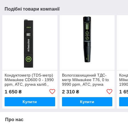
Подібні товари компанії
Кондуктометр (TDS-метр)
Вологозахищений ТДС-
Конд
Milwaukee CD600 0 - 1990
метр Milwaukee Т76, 0 to
Milw
ppm, АТС, ручна каліб.,
9990 ppm, АТС, ручна
1990
Угорщина
кал., Угорщина
калі
1 650
2 310
1 6
₴
₴
Купити
Купити
Про нас