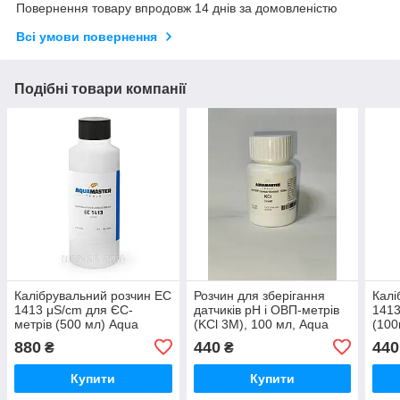
Повернення товару впродовж 14 днів за домовленістю
Всі умови повернення
Подібні товари компанії
Калібрувальний розчин EC
Розчин для зберігання
Калі
1413 μS/cm для ЄС-
датчиків pH і ОВП-метрів
1413
метрів (500 мл) Aqua
(KCl 3M), 100 мл, Aqua
(100
Master, Нідерланди, 1301
Master, Нідерланди 1104
Ніде
880
440
440
₴
₴
Купити
Купити