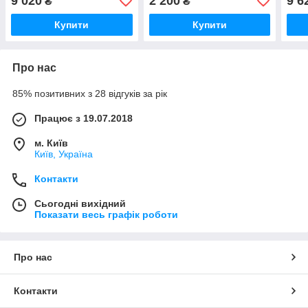
9 020
2 200
9 6
₴
₴
калібрування, Угорщина
Нідерланди 1019
to 6
Купити
Купити
Про нас
85% позитивних з 28 відгуків за рік
Працює з 19.07.2018
м. Київ
Київ, Україна
Контакти
Сьогодні вихідний
Показати весь графік роботи
Про нас
Контакти