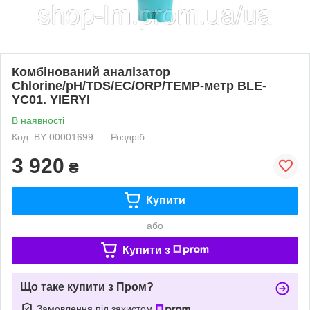
Комбінований аналізатор
Chlorine/pH/TDS/EC/ORP/TEMP-метр BLE-
YC01. YIERYI
В наявності
Код: BY-00001699
Роздріб
3 920
₴
Купити
або
Купити з
Що таке купити з Пром?
Замовлення під захистом