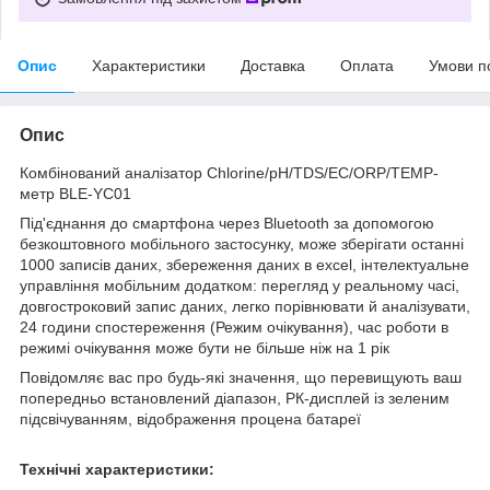
Опис
Характеристики
Доставка
Оплата
Умови п
Опис
Комбінований аналізатор Chlorine/pH/TDS/EC/ORP/TEMP-
метр BLE-YC01
Під'єднання до смартфона через Bluetooth за допомогою
безкоштовного мобільного застосунку, може зберігати останні
1000 записів даних, збереження даних в excel, інтелектуальне
управління мобільним додатком: перегляд у реальному часі,
довгостроковий запис даних, легко порівнювати й аналізувати,
24 години спостереження (Режим очікування), час роботи в
режимі очікування може бути не більше ніж на 1 рік
Повідомляє вас про будь-які значення, що перевищують ваш
попередньо встановлений діапазон, РК-дисплей із зеленим
підсвічуванням, відображення процена батареї
Технічні характеристики: