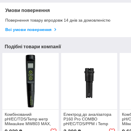
Умови повернення
Повернення товару впродовж 14 днів за домовленістю
Всі умови повернення
Подібні товари компанії
Комбінований
Електрод до аналізатора
Комб
pH/EC/TDS/Temp метр
P160 Pro COMBO
pH/
Milwaukee MW803 MAX,
pH/EC/TDS/PPM і Temp
Milw
ATC, автомат.
метр Aqua Master Tools,
– 16