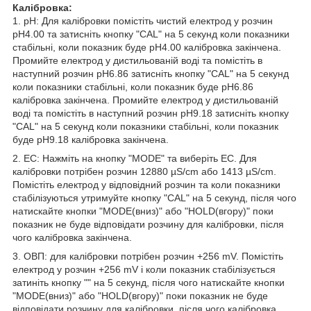
Калібровка:
1. рН: Для калібровки помістіть чистий електрод у розчин
рН4.00 та затисніть кнопку "CAL" на 5 секунд коли показники
стабільні, коли показник буде рН4.00 калібровка закінчена.
Промийте електрод у дистильованій воді та помістіть в
наступний розчин рН6.86 затисніть кнопку "CAL" на 5 секунд
коли показники стабільні, коли показник буде рН6.86
калібровка закінчена. Промийте електрод у дистильованій
воді та помістіть в наступний розчин рН9.18 затисніть кнопку
"CAL" на 5 секунд коли показники стабільні, коли показник
буде рН9.18 калібровка закінчена.
2. ЕС: Нажміть на кнопку "MODE" та виберіть ЕС. Для
калібровки потрібен розчин 12880 µS/cm або 1413 µS/cm.
Помістіть електрод у відповідний розчин та коли показники
стабілізуються утримуйте кнопку "CAL" на 5 секунд, після чого
натискайте кнопки "MODE(вниз)" або "HOLD(вгору)" поки
показник не буде відповідати розчину для калібровки, після
чого калібровка закінчена.
3. ОВП: для калібровки потрібен розчин +256 mV. Помістіть
електрод у розчин +256 mV і коли показник стабілізується
затиніть кнопку "" на 5 секунд, після чого натискайте кнопки
"MODE(вниз)" або "HOLD(вгору)" поки показник не буде
відповідати розчину для калібровки, після чого калібровка