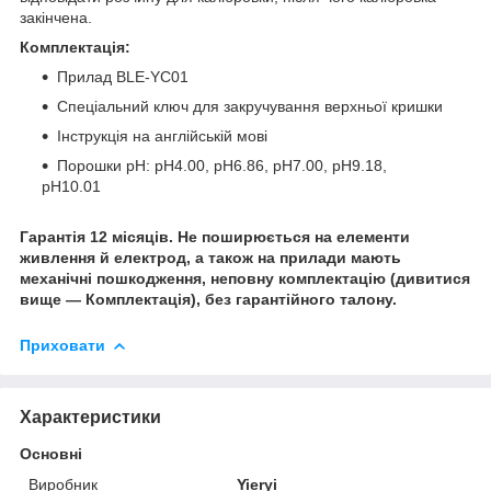
закінчена.
Комплектація:
Прилад BLE-YC01
Спеціальний ключ для закручування верхньої кришки
Інструкція на англійській мові
Порошки рН: рН4.00, рН6.86, рН7.00, рН9.18,
рН10.01
Гарантія 12 місяців. Не поширюється на елементи
живлення й електрод,
а також на прилади мають
механічні пошкодження, неповну комплектацію (дивитися
вище — Комплектація), без гарантійного талону.
Приховати
Характеристики
Основні
Виробник
Yieryi