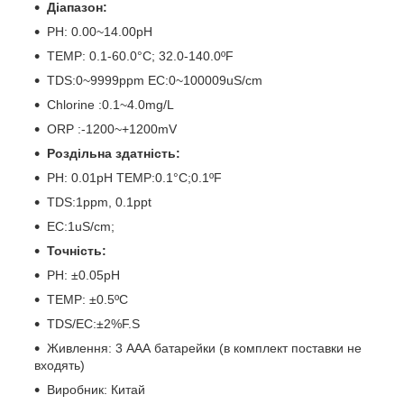
Діапазон:
PH: 0.00~14.00pH
TEMP: 0.1-60.0°C; 32.0-140.0ºF
TDS:0~9999ppm EC:0~100009uS/cm
Chlorine :0.1~4.0mg/L
ORP :-1200~+1200mV
Роздільна здатність:
PH: 0.01pH TEMP:0.1°C;0.1ºF
TDS:1ppm, 0.1ppt
EC:1uS/cm;
Точність:
PH: ±0.05pH
TEMP: ±0.5ºC
TDS/EC:±2%F.S
Живлення: 3 ААА батарейки (в комплект поставки не
входять)
Виробник: Китай