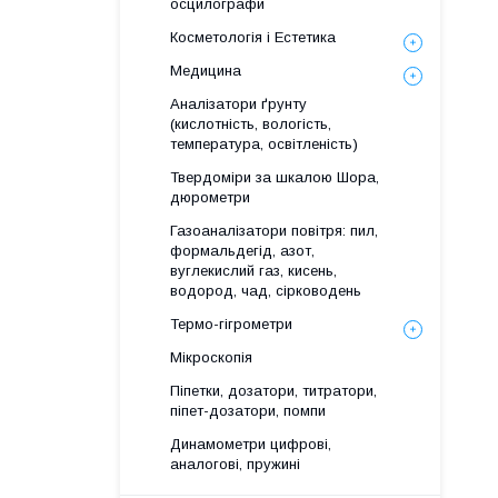
осцилографи
Косметологія і Естетика
Медицина
Аналізатори ґрунту
(кислотність, вологість,
температура, освітленість)
Твердоміри за шкалою Шора,
дюрометри
Газоаналізатори повітря: пил,
формальдегід, азот,
вуглекислий газ, кисень,
водород, чад, сірководень
Термо-гігрометри
Мікроскопія
Піпетки, дозатори, титратори,
піпет-дозатори, помпи
Динамометри цифрові,
аналогові, пружині