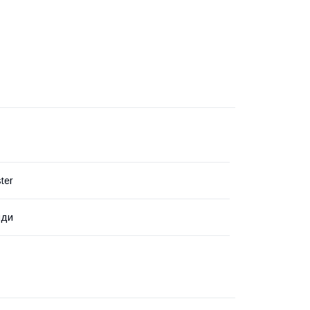
ter
нди