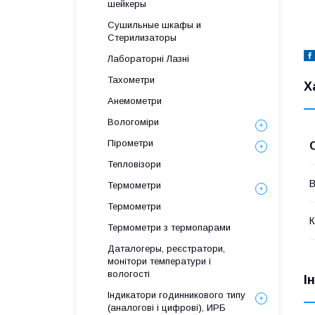
шейкеры
Сушильные шкафы и
Стерилизаторы
Лабораторні Лазні
Тахометри
Х
Анемометри
Вологоміри
Пірометри
Тепловізори
В
Термометри
Термометри
К
Термометри з термопарами
Даталогеры, реєстратори,
монітори температури і
вологості
І
Індикатори годинникового типу
(аналогові і цифрові), ИРБ