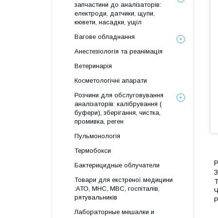
запчастини до аналізаторів:
електроди, датчики, щупи,
кювети, насадки, ущіл
Вагове обладнання
Анестезіологія та реанімація
Ветеринарія
Косметологічні апарати
Розчини для обслуговування
аналізаторів: калібрування (
буфери), зберігання, чистка,
промивка, реген
Пульмонологія
Термобокси
Р
Бактерицидные облучатели
З
Товари для екстреної медицини
Т
:АТО, МНС, МВС, госпіталів,
Ч
рятувальників
Р
Лабораторные мешалки и