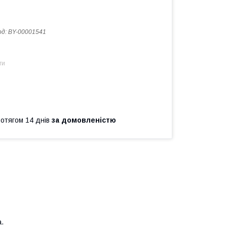
од:
BY-00001541
ти
ротягом 14 днів
за домовленістю
.