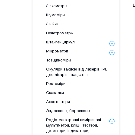
Ц
Люксметры
Шумоміри
Лінійки
Пенетрометры
Штангенциркулі
Мікрометри
Товщиноміри
Окуляри захисні від лазерів, IPL
для лікарів і пацієнтів
Ростоміри
Скакалки
Алкотестери
Эндоскопы, бороскопы
Радіо-електронні вимірювачі:
мультіметри, кліщі, тестери,
детектори, індикатори,