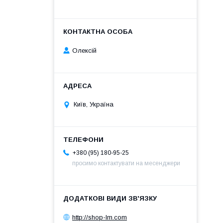
Олексій
Київ, Україна
+380 (95) 180-95-25
просимо контактувати на месенджери
http://shop-lm.com