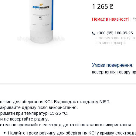
1 265 ₴
Немає в наявності
К
+380 (95) 180-95-25
просимо контактува
на месенджери
повернення товару п
озчин для зберігання KCI. Відповідає стандарту NIST.
акривайте одразу після використання.
римати при температурі 15-25 °C.
и не повертайте рідину.
етельно промивайте електрод до та після кожного використання:
Налийте трохи розчину для зберігання KCI у кришку електрода