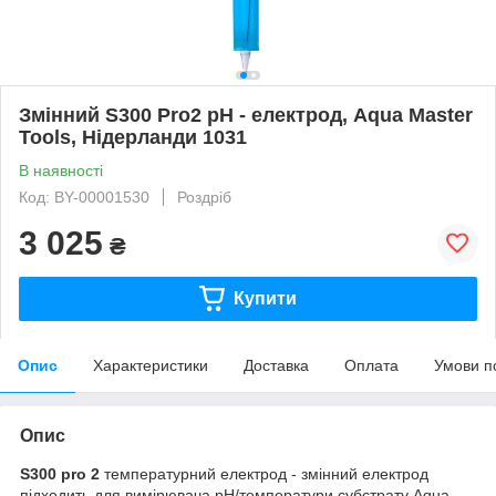
Змінний S300 Pro2 pH - електрод, Aqua Master
Tools, Нідерланди 1031
В наявності
Код: BY-00001530
Роздріб
3 025
₴
Купити
Опис
Характеристики
Доставка
Оплата
Умови п
Опис
S300 pro 2
температурний електрод - змінний електрод
підходить для вимірювача pH/температури субстрату Aqua