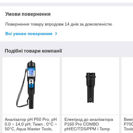
Умови повернення
Повернення товару впродовж 14 днів за домовленістю
Всі умови повернення
Подібні товари компанії
Аналізатор pH P50 Pro, рН
Електрод до аналізатора
Вим
0,0 ~ 14,0 рН; Темп.: 0°C ~
P160 Pro COMBO
P700
50°C, Aqua Master Tools,
pH/EC/TDS/PPM і Temp
Tool