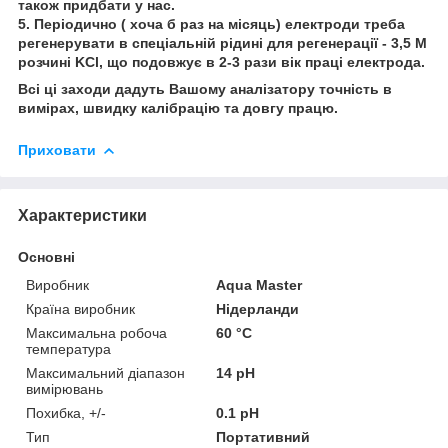
також придбати у нас.
5. Періодично ( хоча б раз на місяць) електроди треба
регенерувати в спеціальній рідині для регенерації - 3,5 М
розчині KCl, що подовжує в 2-3 рази вік праці електрода.
Всі ці заходи дадуть Вашому аналізатору точність в
вимірах, швидку калібрацію та довгу працю.
Приховати
Характеристики
Основні
Виробник
Aqua Master
Країна виробник
Нідерланди
Максимальна робоча
60 °С
температура
Максимальний діапазон
14 pH
вимірювань
Похибка, +/-
0.1 pH
Тип
Портативний