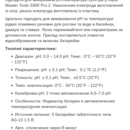
Master Tools S300 Pro 2. Наконечник електрода виготовлений
зі скла, решта електрода виготовлена із пластику.
Ідеально підходить для вимірювання pH та температури
рідких поживних речовин для рослин та води в басейнах,
джакузі та ставках. Легко перемикайтеся між параметрами за
допомогою кнопок. Прилад поставляється повністю
відкаліброваним та включає батарейки.
Технічні характеристики:
Диапазон: рН: 0,0 ~ 14,0 рН; Темп.: 0°C ~ 50°C (32°F
~ 122°F)
Разрешение: рН: ± 0,1 рН; Темп.: 0,1 ºC (1,0 ºF)
Точность: рН: ± 0,1 рН; Темп.: ±0,5°C (32°F)
Темп. компенсация: 0°C - 50°C (32°F - 122°F)
Калибровка pH: 2 точки автоматически 4,0–7,0 pH
Особенности: Индикатор батареи и автоматическая
температурная компенсация.
Источник питания: 3 батарейки таблеточного типа
AG-13 1,5 В
Авто. отключение через 8 минут