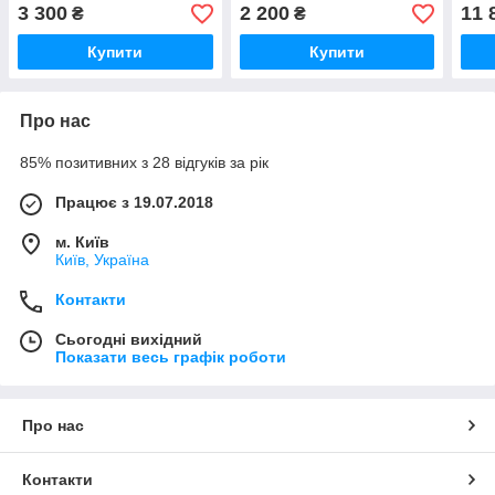
Нідерланди 1000
метр Aqua Master Tools,
3 300
2 200
11 
₴
₴
Нідерланди 1019
Купити
Купити
Про нас
85% позитивних з 28 відгуків за рік
Працює з 19.07.2018
м. Київ
Київ, Україна
Контакти
Сьогодні вихідний
Показати весь графік роботи
Про нас
Контакти