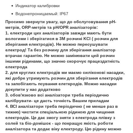
Индикатор калибровки
Водонепроницаемый: IP67
Просимо звернути увагу, що до обслуговування pH-
метрів, ORP-метрів та pH/OPR аналізаторів:
1. електроди цих аналізаторів завжди мають бути
вологими і зберігатися в 3М розчині KCl ( розчин для
зберігання електродів). Не можно пересушувати
електрод! Та без розчину для зберігання аналізатор
втрачає гарантію. Не можно замінювати цей розчин
іншими рідинами, що значно скорочує працездатність
електрода
2. для круглих електродів ми маємо силіконові насадки,
які добре утримують розчин для зберігання електродів
та запобігають псування елеткродів. Можно насадки
докупити у нас додатково
3. обов'язково всі аналізатори треба періодично
калібрувати- це дасть точність Вашим приладам
4. ВСІ аналізатори треба періодично ( не менше раз в
тижню) чистити спеціальною рідиною для чищення
електродів. Це дає змогу зняти з електрода плівку з
солей та біо-домішок - що покращує якість роботи
аналізатора та додає віку електроду. Цю рідину можно