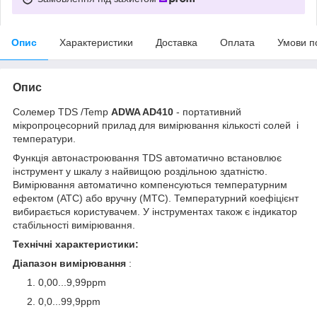
Опис
Характеристики
Доставка
Оплата
Умови п
Опис
Солемер TDS /Temp
ADWA AD410
- портативний
мікропроцесорний прилад для вимірювання кількості солей і
температури.
Функція автонастроювання TDS автоматично встановлює
інструмент у шкалу з найвищою роздільною здатністю.
Вимірювання автоматично компенсуються температурним
ефектом (ATC) або вручну (MTC). Температурний коефіцієнт
вибирається користувачем. У інструментах також є індикатор
стабільності вимірювання.
Технічні характеристики:
Діапазон вимірювання
:
0,00...9,99ppm
0,0...99,9ppm