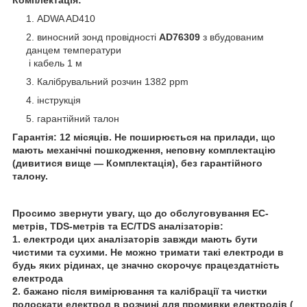
ADWA AD410
виносний зонд провідності
AD76309
з вбудованим
данцем температури
і кабель 1 м
Калібрувальний розчин 1382 ppm
інструкція
гарантійний талон
Гарантія: 12 місяців. Не поширюється на прилади, що
мають механічні пошкодження, неповну комплектацію
(дивитися вище — Комплектація), без гарантійного
талону.
Просимо звернути увагу, що до обслуговування EC-
метрів, TDS-метрів та EC/TDS аналізаторів:
1. електроди цих аналізаторів завжди мають бути
чистими та сухими. Не можно тримати такі електроди в
будь яких рідинах, це значно скорочує працездатність
електрода
2. бажано після вимірювання та калібрації та чистки
полоскати електрод в розчині для промивки електродів (