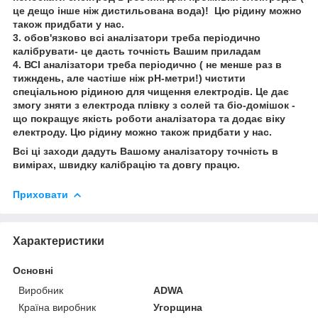
це дещо інше ніж дистильована вода)! Цю рідину можно
також придбати у нас.
3. обов'язково всі аналізатори треба періодично
калібрувати- це дасть точність Вашим приладам
4. ВСІ аналізатори треба періодично ( не менше раз в
тижндень, але частіше ніж рН-метри!) чистити
спеціальною рідиною для чищення електродів. Це дає
змогу зняти з електрода плівку з солей та біо-домішок -
що покращує якість роботи аналізатора та додає віку
електроду. Цю рідину можно також придбати у нас.
Всі ці заходи дадуть Вашому аналізатору точність в
вимірах, швидку калібрацію та довгу працю.
Приховати
Характеристики
Основні
Виробник
ADWA
Країна виробник
Угорщина