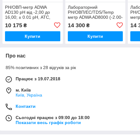
РН/ОВП-метр ADWA
Лабораторний
Лаб
AD130 рН від -2,00 до
PH/OВП/EC/TDS/Temp
PH/
16,00; ± 0.01 pH, АТС,
метр ADWA AD8000 (-2.00-
метр
МТС, автоматичне
16.00pH;±2000mV; 0.00-
16.0
10 175
14 300
14 
₴
₴
калібрування. Угорщина
19.99μS/cm/0.00-9.99ppm)
19.9
Угорщина
Уго
Купити
Купити
Про нас
85% позитивних з 28 відгуків за рік
Працює з 19.07.2018
м. Київ
Київ, Україна
Контакти
Сьогодні працює з 09:00 до 18:00
Показати весь графік роботи