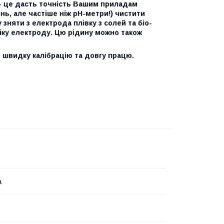
и- це дасть точність Вашим приладам
нь, але частіше ніж рН-метри!) чистити
няти з електрода плівку з солей та біо-
віку електроду. Цю рідину можно також
, швидку калібрацію та довгу працю.
а