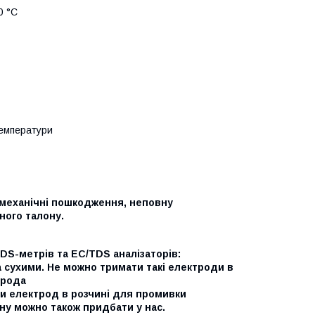
20 °C
емператури
 механічні пошкодження, неповну
ного талону.
DS-метрів та EC/TDS аналізаторів:
а сухими. Не можно тримати такі електроди в
трода
ати електрод в розчині для промивки
ну можно також придбати у нас.