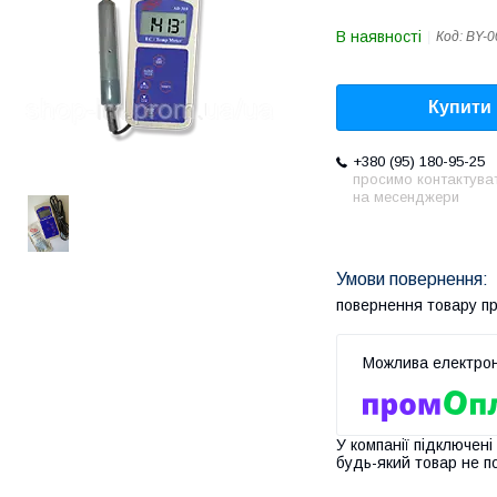
В наявності
Код:
BY-0
Купити
+380 (95) 180-95-25
просимо контактува
на месенджери
повернення товару п
У компанії підключені
будь-який товар не п