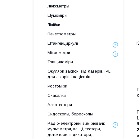
Люксметры
Шумоміри
Лінійки
Пенетрометры
К
Штангенциркулі
Мікрометри
Товщиноміри
Окуляри захисні від лазерів, IPL
для лікарів і пацієнтів
Ростоміри
Г
к
Скакалки
Алкотестери
П
Эндоскопы, бороскопы
1
Радіо-електронні вимірювачі:
б
мультіметри, кліщі, тестери,
2
детектори, індикатори,
е