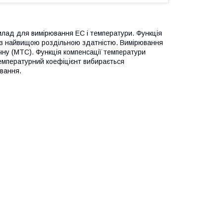
лад для вимірювання EC і температури. Функція
 з найвищою роздільною здатністю. Вимірювання
ну (MTC). Функція компенсації температури
емпературний коефіцієнт вибирається
ювання.