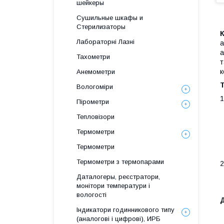
шейкеры
Сушильные шкафы и
Стерилизаторы
Лабораторні Лазні
а
а
Тахометри
т
к
Анемометри
Т
Вологоміри
1
Пірометри
Тепловізори
Термометри
Термометри
Термометри з термопарами
2
Даталогеры, реєстратори,
монітори температури і
вологості
Індикатори годинникового типу
(аналогові і цифрові), ИРБ