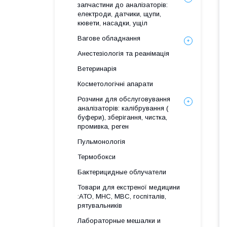
запчастини до аналізаторів:
електроди, датчики, щупи,
кювети, насадки, ущіл
Вагове обладнання
Анестезіологія та реанімація
Ветеринарія
Косметологічні апарати
Розчини для обслуговування
аналізаторів: калібрування (
буфери), зберігання, чистка,
промивка, реген
Пульмонологія
Термобокси
Бактерицидные облучатели
Товари для екстреної медицини
:АТО, МНС, МВС, госпіталів,
рятувальників
Лабораторные мешалки и