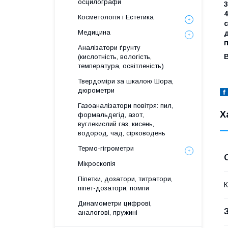
осцилографи
3
4
Косметологія і Естетика
с
Медицина
д
п
Аналізатори ґрунту
В
(кислотність, вологість,
температура, освітленість)
Твердоміри за шкалою Шора,
дюрометри
Газоаналізатори повітря: пил,
Х
формальдегід, азот,
вуглекислий газ, кисень,
водород, чад, сірководень
Термо-гігрометри
Мікроскопія
Піпетки, дозатори, титратори,
К
піпет-дозатори, помпи
Динамометри цифрові,
аналогові, пружині