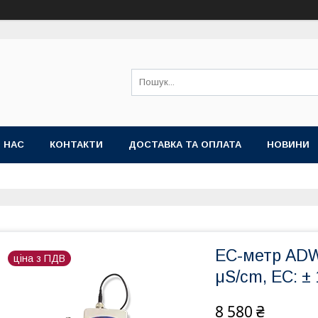
 НАС
КОНТАКТИ
ДОСТАВКА ТА ОПЛАТА
НОВИНИ
EC-метр ADWA
ціна з ПДВ
μS/cm, EC: ±
8 580 ₴