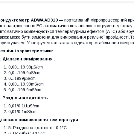
Кондуктометр ADWA AD310
— портативний мікропроцесорний при
втонастроювання EC автоматично встановлює інструмент у шкалу
втоматично компенсуються температурним ефектом (ATC) або вруч
акож може бути вимкнена для вимірювання реальної провідності.Т
ористувачем. У інструментах також є індикатор стабільності вимір
ехнічні характеристики:
.
Діапазон вимірювання
:
0,00...19,99µS/cm
0,0...199,9µS/cm
0...1999µS/cm
0,00...19,99mS/cm
0,0...199,9mS/cm
.
Роздільна здатність
:
0,01/0,1/1µS/cm
0,01/0,1mS/cm
Діапазон вимірювання температури
:
5. Роздільна здатність: 0.1°C
6. Похибка: ±0,5°C