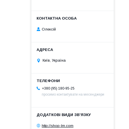
Олексій
Київ, Україна
+380 (95) 180-95-25
просимо контактувати на месенджери
http://shop-lm.com