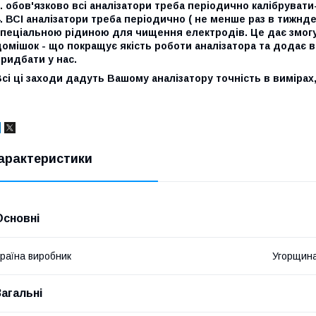
. обов'язково всі аналізатори треба періодично калібруват
. ВСІ аналізатори треба періодично ( не менше раз в тижнде
пеціальною рідиною для чищення електродів. Це дає змогу з
омішок - що покращує якість роботи аналізатора та додає 
ридбати у нас.
сі ці заходи дадуть Вашому аналізатору точність в вимірах
арактеристики
Основні
раїна виробник
Угорщин
Загальні