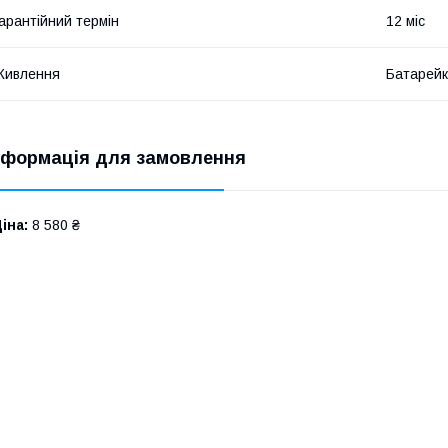
арантійний термін
12 міс
Живлення
Батарейк
нформація для замовлення
іна:
8 580 ₴