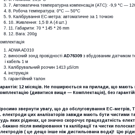
7. Автоматична температурна компенсація (АТС): -9,9 °C ― 1
8. Робоча температура: 0°C ― 50°C
9. Калібрування EC-метра: автоматичне за 1 точкою
10. Живлення: 1,5 В А (4 шт.)
11. Габарити: 70 * 145 * 26 mm
12. Вага: 200g
омплектація
ADWA AD310
виносний зонд провідності
AD76309
з вбудованим датчиком т
і кабель 1 м
Калібрувальний розчин 1413 µS/cm
інструкція
гарантійний талон
арантія: 12 місяців. Не поширюється на прилади, що мають
омплектацію (дивитися вище — Комплектація), без гарантій
росимо звернути увагу, що до обслуговування EC-метрів, T
. електроди цих аналізаторів завжди мають бути чистими т
удь яких рідинах, це значно скорочує працездатність елек
. бажано після вимірювання та калібрації та чистки полоск
лектродів ( це дещо інше ніж дистильована вода)! Цю ріди