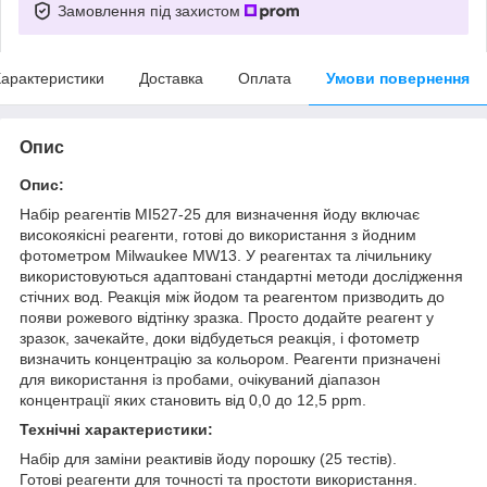
Замовлення під захистом
арактеристики
Доставка
Оплата
Умови повернення
Опис
Опис:
Набір реагентів MI527-25 для визначення йоду включає
високоякісні реагенти, готові до використання з йодним
фотометром Milwaukee MW13. У реагентах та лічильнику
використовуються адаптовані стандартні методи дослідження
стічних вод. Реакція між йодом та реагентом призводить до
появи рожевого відтінку зразка. Просто додайте реагент у
зразок, зачекайте, доки відбудеться реакція, і фотометр
визначить концентрацію за кольором. Реагенти призначені
для використання із пробами, очікуваний діапазон
концентрації яких становить від 0,0 до 12,5 ppm.
Технічні характеристики:
Набір для заміни реактивів йоду порошку (25 тестів).
Готові реагенти для точності та простоти використання.