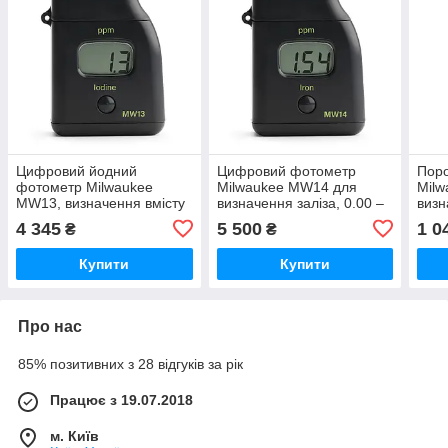
Цифровий йодний
Цифровий фотометр
Поро
фотометр Milwaukee
Milwaukee MW14 для
Milw
MW13, визначення вмісту
визначення заліза, 0.00 –
визн
йоду, 0.0 to 12.5 ppm,
5.00 ppm, Угорщина
для
4 345
5 500
1 0
₴
₴
Угорщина
тест
Купити
Купити
Про нас
85% позитивних з 28 відгуків за рік
Працює з 19.07.2018
м. Київ