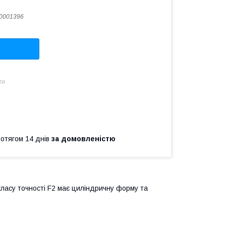
0001396
ти
ротягом 14 днів
за домовленістю
ласу точності F2 має циліндричну форму та