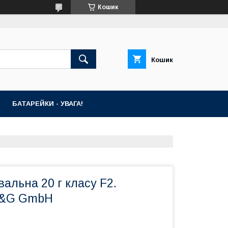
Кошик
Кошик
БАТАРЕЙКИ - УВАГА!
вальна 20 г класу F2.
G&G GmbH