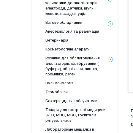
запчастини до аналізаторів:
електроди, датчики, щупи,
кювети, насадки, ущіл
Вагове обладнання
Анестезіологія та реанімація
Ветеринарія
Косметологічні апарати
Розчини для обслуговування
аналізаторів: калібрування (
буфери), зберігання, чистка,
промивка, реген
Пульмонологія
Термобокси
Бактерицидные облучатели
Товари для екстреної медицини
Г
:АТО, МНС, МВС, госпіталів,
п
рятувальників
О
Лабораторные мешалки и