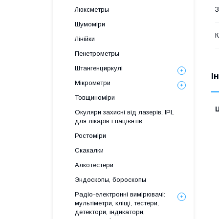
З
Люксметры
Шумоміри
К
Лінійки
Пенетрометры
Штангенциркулі
І
Мікрометри
Товщиноміри
Ц
Окуляри захисні від лазерів, IPL
для лікарів і пацієнтів
Ростоміри
Скакалки
Алкотестери
Эндоскопы, бороскопы
Радіо-електронні вимірювачі:
мультіметри, кліщі, тестери,
детектори, індикатори,