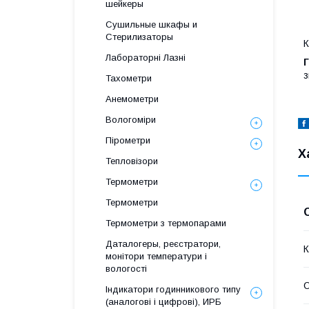
шейкеры
Сушильные шкафы и
Стерилизаторы
К
Лабораторні Лазні
Г
з
Тахометри
Анемометри
Вологоміри
Пірометри
Х
Тепловізори
Термометри
Термометри
Термометри з термопарами
Даталогеры, реєстратори,
К
монітори температури і
вологості
О
Індикатори годинникового типу
(аналогові і цифрові), ИРБ