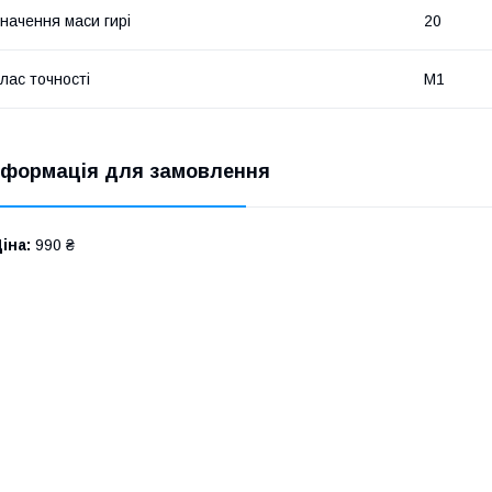
начення маси гирі
20
лас точності
M1
нформація для замовлення
іна:
990 ₴