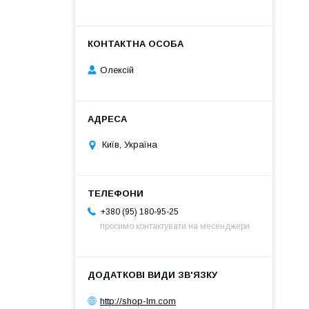
Олексій
Київ, Україна
+380 (95) 180-95-25
просимо контактувати на месенджери
http://shop-lm.com