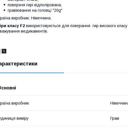
поверхня гирі відполірована.
гравіювання на головці "20g"
раїна виробник: Німеччина
іри класу F2
використовуються для поверання гир високого класу то
важування медикаментів.
арактеристики
Основні
раїна виробник
Німеччин
диниця виміру
Грам