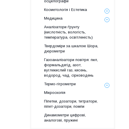
осцилографи
Косметологія і Естетика
Медицина
Аналізатори ґрунту
(кислотність, вологість,
температура, освітленість)
Твердоміри за шкалою Шора,
дюрометри
Газоаналізатори повітря: пил,
формальдегід, азот,
вуглекислий газ, кисень,
водород, чад, сірководень
Термо-гігрометри
Мікроскопія
Піпетки, дозатори, титратори,
піпет-дозатори, помпи
Динамометри цифрові,
аналогові, пружині