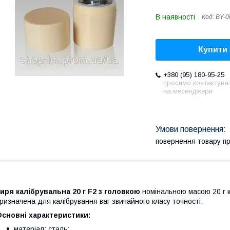
В наявності
Код:
BY-0
Купити
+380 (95) 180-95-25
просимо контактува
на месенджери
повернення товару п
иря калібрувальна 20 г F2
з головкою
номінальною масою 20 г к
ризначена для калібрування ваг звичайного класу точності.
сновні характеристики:
матеріал: сталь;