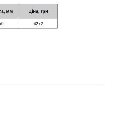
а, мм
Ціна, грн
50
4272