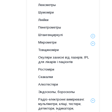
Люксметры
Шумоміри
Лінійки
Пенетрометры
Штангенциркулі
Мікрометри
Товщиноміри
Окуляри захисні від лазерів, IPL
для лікарів і пацієнтів
Ростоміри
Скакалки
Алкотестери
Эндоскопы, бороскопы
Радіо-електронні вимірювачі:
мультіметри, кліщі, тестери,
детектори, індикатори,