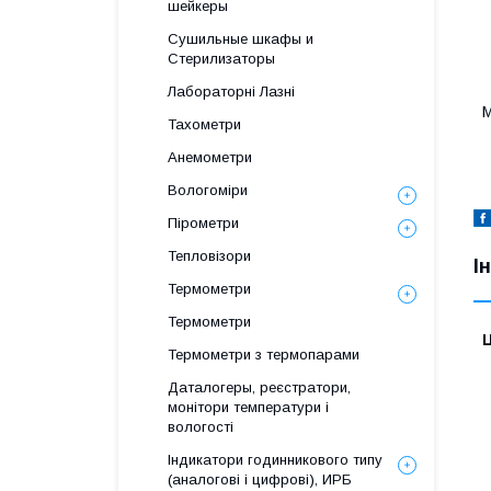
шейкеры
Сушильные шкафы и
Стерилизаторы
Лабораторні Лазні
М
Тахометри
Анемометри
Вологоміри
Пірометри
Тепловізори
І
Термометри
Термометри
Ц
Термометри з термопарами
Даталогеры, реєстратори,
монітори температури і
вологості
Індикатори годинникового типу
(аналогові і цифрові), ИРБ