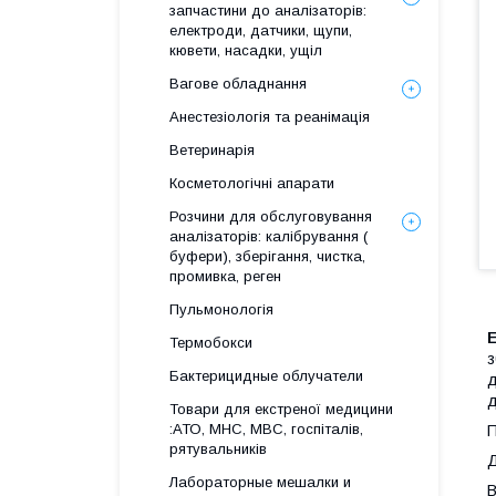
запчастини до аналізаторів:
електроди, датчики, щупи,
кювети, насадки, ущіл
Вагове обладнання
Анестезіологія та реанімація
Ветеринарія
Косметологічні апарати
Розчини для обслуговування
аналізаторів: калібрування (
буфери), зберігання, чистка,
промивка, реген
Пульмонологія
Е
Термобокси
з
Бактерицидные облучатели
д
д
Товари для екстреної медицини
:АТО, МНС, МВС, госпіталів,
П
рятувальників
Д
Лабораторные мешалки и
В