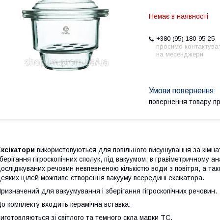
Немає в наявності
+380 (95) 180-95-25
просимо контактува
на месенджери
повернення товару п
ксікатори
використовуються для повільного висушування за кімна
берігання гігроскопічних сполук, під вакуумом, в гравіметричному 
осліджуваних речовин невпевненою кількістю води з повітря, а та
еяких цілей можливе створення вакууму всередині ексікатора.
ризначений для вакуумування і зберігання гігроскопічних речовин.
о комплекту входить керамічна вставка.
иготовляються зі світлого та темного скла марки ТС.