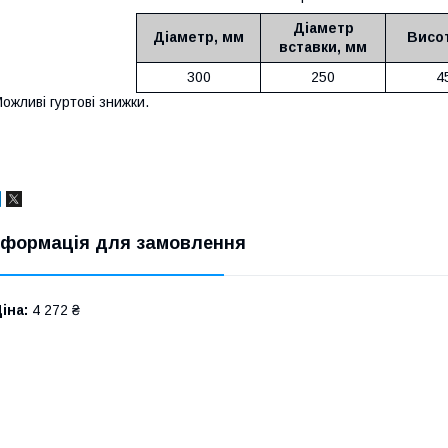
Діаметр
Діаметр, мм
Висот
вставки, мм
300
250
4
ожливі гуртові знижки.
нформація для замовлення
іна:
4 272 ₴