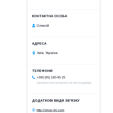
Олексій
Київ, Україна
+380 (95) 180-95-25
просимо контактувати на месенджери
http://shop-lm.com