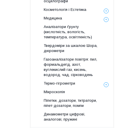
осцилографи
Косметологія і Естетика
Медицина
Аналізатори ґрунту
(кислотність, вологість,
температура, освітленість)
Твердоміри за шкалою Шора,
дюрометри
Газоаналізатори повітря: пил,
формальдегід, азот,
вуглекислий газ, кисень,
водород, чад, сірководень
Термо-гігрометри
Мікроскопія
Піпетки, дозатори, титратори,
піпет-дозатори, помпи
Динамометри цифрові,
аналогові, пружині