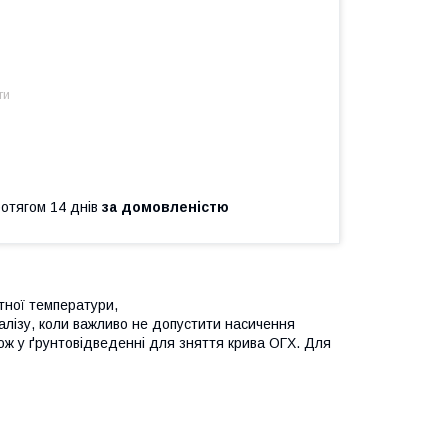
ти
ротягом 14 днів
за домовленістю
тної температури,
аналізу, коли важливо не допустити насичення
кож у ґрунтовідведенні для зняття крива ОГХ. Для