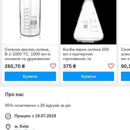
Склянка висока скляна,
Колба мірна скляна 500
Скля
В-1-1000 ТС, 1000 мл із
мл з притертою
алко
носиком та друкованою
горловиною та
мл з
шкалою. Україна
друкованою шкалою.
дру
260,70
375
90,
₴
₴
Україна
Укра
Купити
Купити
Про нас
85% позитивних з 28 відгуків за рік
Працює з 19.07.2018
м. Київ