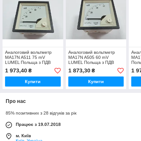
Аналоговий вольтметр
Аналоговий вольтметр
Анал
MA17N A511 75 mV
MA17N A505 60 mV
MA1
LUMEL Польща з ПДВ
LUMEL Польща з ПДВ
Пол
1 973,40
1 873,30
1 9
₴
₴
Купити
Купити
Про нас
85% позитивних з 28 відгуків за рік
Працює з 19.07.2018
м. Київ
Київ, Україна