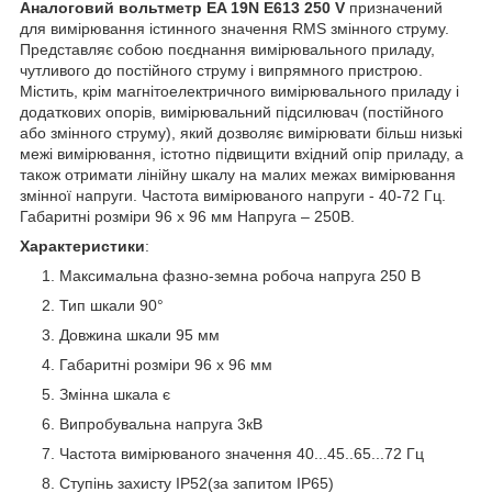
Аналоговий вольтметр EA 19N E613 250 V
призначений
для вимірювання істинного значення RMS змінного струму.
Представляє собою поєднання вимірювального приладу,
чутливого до постійного струму і випрямного пристрою.
Містить, крім магнітоелектричного вимірювального приладу і
додаткових опорів, вимірювальний підсилювач (постійного
або змінного струму), який дозволяє вимірювати більш низькі
межі вимірювання, істотно підвищити вхідний опір приладу, а
також отримати лінійну шкалу на малих межах вимірювання
змінної напруги. Частота вимірюваного напруги - 40-72 Гц.
Габаритні розміри 96 x 96 мм Напруга – 250В.
Характеристики
:
Максимальна фазно-земна робоча напруга 250 В
Тип шкали 90°
Довжина шкали 95 мм
Габаритні розміри 96 x 96 мм
Змінна шкала є
Випробувальна напруга 3кВ
Частота вимірюваного значення 40...45..65...72 Гц
Ступінь захисту IP52(за запитом IP65)