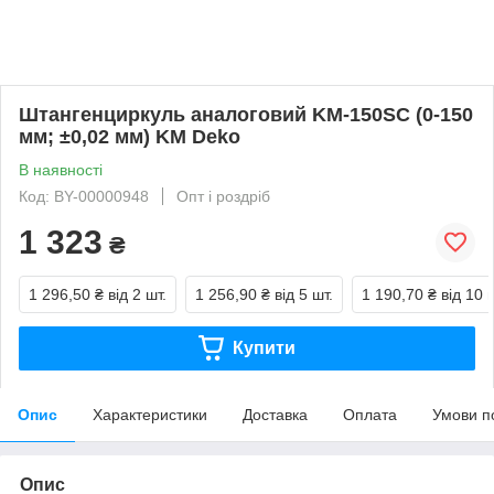
Штангенциркуль аналоговий KM-150SC (0-150
мм; ±0,02 мм) KM Deko
В наявності
Код: BY-00000948
Опт і роздріб
1 323
₴
1 296,50 ₴
від 2 шт.
1 256,90 ₴
від 5 шт.
1 190,70 ₴
від 10 
Купити
Опис
Характеристики
Доставка
Оплата
Умови п
Опис