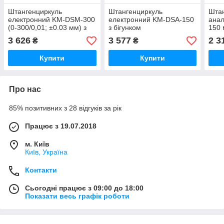
Штангенциркуль
Штангенциркуль
Шта
електронний KM-DSM-300
електронний KM-DSA-150
анал
(0-300/0,01; ±0.03 мм) з
з бігунком
150 
бігунком. Сертифікат від
(0~150mm),0.005 мм ,
Держ
3 626
3 577
2 3
₴
₴
виробника
±0.02 mm IP54
№У1
Купити
Купити
Про нас
85% позитивних з 28 відгуків за рік
Працює з 19.07.2018
м. Київ
Київ, Україна
Контакти
Сьогодні працює з 09:00 до 18:00
Показати весь графік роботи