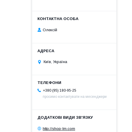
Олексій
Київ, Україна
+380 (95) 180-95-25
просимо контактувати на месенджери
http://shop-lm.com