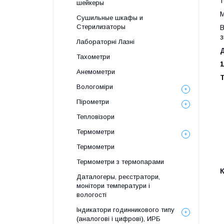
т
шейкеры
М
Сушильные шкафы и
Стерилизаторы
В
з
Лабораторні Лазні
Тахометри
1
Анемометри
Т
Вологоміри
Пірометри
Тепловізори
Термометри
Термометри
Термометри з термопарами
Даталогеры, реєстратори,
монітори температури і
вологості
Індикатори годинникового типу
(аналогові і цифрові), ИРБ