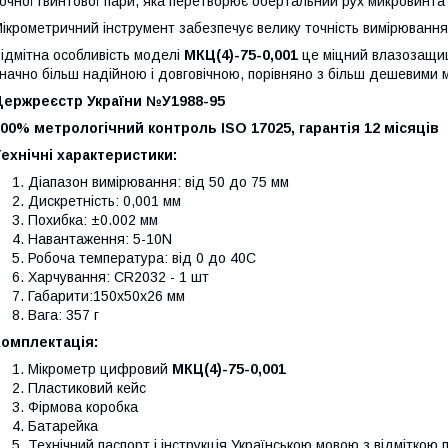
очної гвинтової пари, яка перетворює обертальний рух микровинта
ікрометричний інструмент забезпечує велику точність вимірюванн
ідмітна особливість моделі
МКЦ(4)-75-0,001
це міцний влазозащи
начно більш надійною і довговічною, порівняно з більш дешевими 
Держреєстр України №У1988-95
00% метрологічний контроль ISO 17025, гарантія 12 місяців
ехнічні характеристики:
Діапазон вимірювання: від 50 до 75 мм
Дискретність: 0,001 мм
Похибка:
±0.002 мм
Навантаження: 5-10N
Робоча температура: від 0 до 40С
Харчування: CR2032 - 1 шт
Габарити:150х50х26 мм
Вага: 357 г
Комплектація:
Мікрометр цифровий
МКЦ(4)-75-0,001
Пластиковий кейс
Фірмова коробка
Батарейка
Технічний паспорт і інструкція Українською мовою з відміткою 