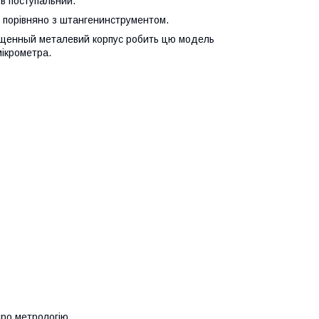
 в поступальний.
я порівняно з штангенинструментом.
щенный металевий корпус робить цю модель
мікрометра.
про метрологію