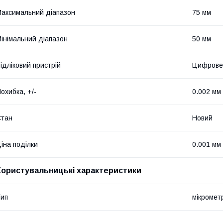
аксимальний діапазон
75 мм
інімальний діапазон
50 мм
ідліковий пристрій
Цифрове
охибка, +/-
0.002 мм
Стан
Новий
іна поділки
0.001 мм
Користувальницькі характеристики
ип
мікромет