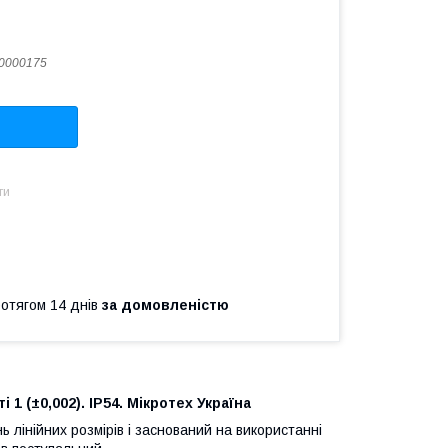
0000175
ти
ротягом 14 днів
за домовленістю
1 (±0,002). IP54. Мікротех Україна
лінійних розмірів і заснований на використанні