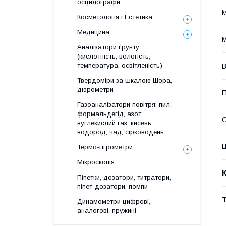
осцилографи
М
Косметологія і Естетика
Медицина
М
Аналізатори ґрунту
(кислотність, вологість,
температура, освітленість)
В
Твердоміри за шкалою Шора,
дюрометри
П
Газоаналізатори повітря: пил,
формальдегід, азот,
вуглекислий газ, кисень,
водород, чад, сірководень
Ц
Термо-гігрометри
Мікроскопія
Піпетки, дозатори, титратори,
піпет-дозатори, помпи
Т
Динамометри цифрові,
аналогові, пружині