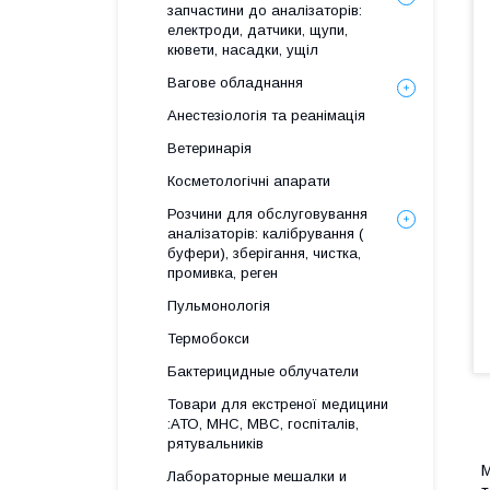
запчастини до аналізаторів:
електроди, датчики, щупи,
кювети, насадки, ущіл
Вагове обладнання
Анестезіологія та реанімація
Ветеринарія
Косметологічні апарати
Розчини для обслуговування
аналізаторів: калібрування (
буфери), зберігання, чистка,
промивка, реген
Пульмонологія
Термобокси
Бактерицидные облучатели
Товари для екстреної медицини
:АТО, МНС, МВС, госпіталів,
рятувальників
М
Лабораторные мешалки и