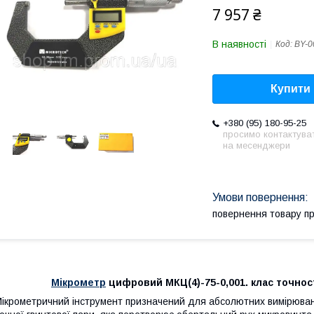
7 957 ₴
В наявності
Код:
BY-0
Купити
+380 (95) 180-95-25
просимо контактува
на месенджери
повернення товару п
Мікрометр
цифровий МКЦ(4)-75-0,001. клас точності 
ікрометричний інструмент призначений для абсолютних вимірювань 