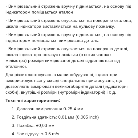
· Вимірювальний стрижень вручну піднімається, на основу під
індикатором поміщається еталон
· Вимірювальний стрижень опускається на поверхню еталона,
шкала індикатора виставляється на нульову позначку.
· Вимірювальний стрижень вручну піднімається, на основу під
індикатором поміщається вимірювана деталь.
· Вимірювальний стрижень опускається на поверхню деталі,
шкала індикатора показує наскільки (в сотих частках
міліметра) розміри вимірюваної деталі відрізняються від
еталонної.
Для різних застосувань в машинобудуванні, індикатори
використовуються у складі спеціальних пристосувань, що
дозволяють вимірювати великогабаритні деталі (індикаторні
скоби), внутрішні розміри (нутроміри індикаторні) і т. д.
Технічні характеристики:
Діапазон вимірювання 0-25.4 мм
Роздільна здатність: 0,01 мм (0,005 inch)
Похибка: ±0,03 мм
Час відгуку: ≤ 0.5 m/s