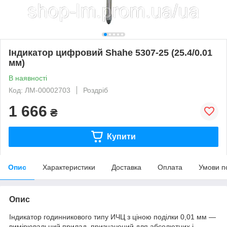
Індикатор цифровий Shahe 5307-25 (25.4/0.01
мм)
В наявності
Код: ЛМ-00002703
Роздріб
1 666
₴
Купити
Опис
Характеристики
Доставка
Оплата
Умови п
Опис
Індикатор годинникового типу ИЧЦ з ціною поділки 0,01 мм —
вимірювальний прилад, призначений для абсолютних і