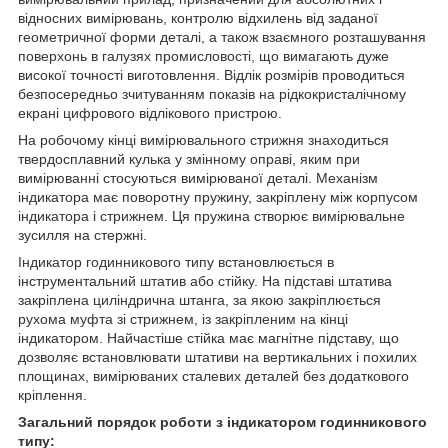
відносних вимірювань, контролю відхилень від заданої
геометричної форми деталі, а також взаємного розташування
поверхонь в галузях промисловості, що вимагають дуже
високої точності виготовлення. Відлік розмірів проводиться
безпосередньо зчитуванням показів на рідкокристалічному
екрані цифрового відлікового пристрою.
На робочому кінці вимірювального стрижня знаходиться
твердосплавний кулька у змінному оправі, яким при
вимірюванні стосуються вимірюваної деталі. Механізм
індикатора має поворотну пружину, закріплену між корпусом
індикатора і стрижнем. Ця пружина створює вимірювальне
зусилля на стержні.
Індикатор годинникового типу встановлюється в
інструментальний штатив або стійку. На підставі штатива
закріплена циліндрична штанга, за якою закріплюється
рухома муфта зі стрижнем, із закріпленим на кінці
індикатором. Найчастіше стійка має магнітне підставу, що
дозволяє встановлювати штативи на вертикальних і похилих
площинах, вимірюваних сталевих деталей без додаткового
кріплення.
Загальний порядок роботи з індикатором годинникового
типу: