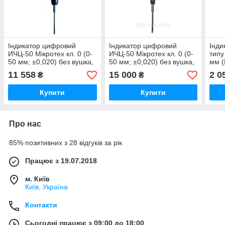
Індикатор цифровий
Індикатор цифровий
Інди
ИЧЦ-50 Мікротех кл. 0 (0-
ИЧЦ-50 Мікротех кл. 0 (0-
типу
50 мм; ±0,020) без вушка,
50 мм; ±0,020) без вушка,
мм (
RS-232. Держреєстр
RS-232. Держреєстр
Держ
11 558
15 000
2 0
₴
₴
України №У3071-10
України №У3071-10
№У3
Купити
Купити
Про нас
85% позитивних з 28 відгуків за рік
Працює з 19.07.2018
м. Київ
Київ, Україна
Контакти
Сьогодні працює з 09:00 до 18:00