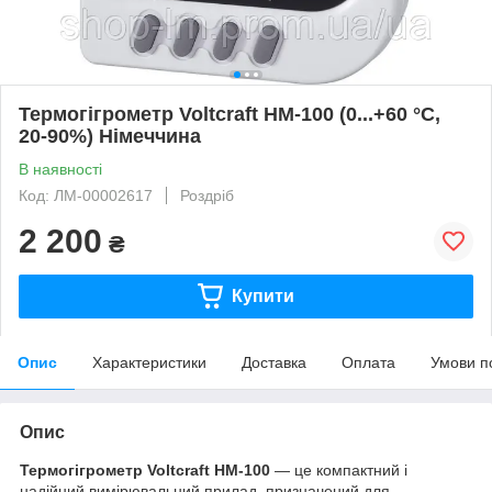
Термогігрометр Voltcraft HM-100 (0...+60 °C,
20-90%) Німеччина
В наявності
Код: ЛМ-00002617
Роздріб
2 200
₴
Купити
Опис
Характеристики
Доставка
Оплата
Умови п
Опис
Термогігрометр Voltcraft HM-100
— це компактний і
надійний вимірювальний прилад, призначений для