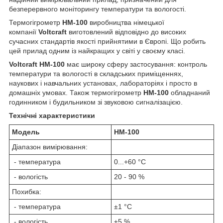
безперервного моніторингу температури та вологості.
Термогігрометр
HM-100
виробництва німецької
компанії
Voltcraft
виготовлений відповідно до високих
сучасних стандартів якості прийнятими в Європі. Що робить
цей прилад одним із найкращих у світі у своєму класі.
Voltcraft HM-100
має широку сферу застосування: контроль
температури та вологості в складських приміщеннях,
наукових і навчальних установах, лабораторіях і просто в
домашніх умовах. Також термогігрометр
HM-100
обладнаний
годинником і будильником зі звуковою сигналізацією.
Технічні характеристики
Модель
HM-100
Діапазон вимірювання:
- температура
0...+60 °C
- вологість
20 - 90 %
Похибка:
- температура
±1 °C
- вологість
±5 %