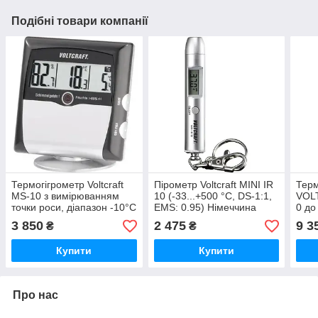
Подібні товари компанії
Термогігрометр Voltcraft
Пірометр Voltcraft MINI IR
Терм
MS-10 з вимірюванням
10 (-33...+500 °C, DS-1:1,
VOL
точки роси, діапазон -10°C
EMS: 0.95) Німеччина
0 до
до +60°C, 1% до 99%,
C. Н
3 850
2 475
9 3
₴
₴
Німеччина
Купити
Купити
Про нас