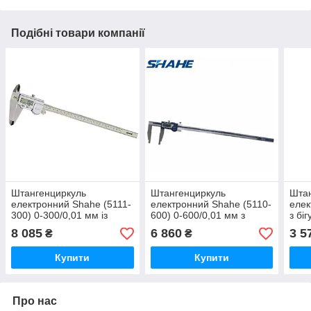
Подібні товари компанії
Штангенциркуль
Штангенциркуль
Шта
електронний Shahe (5111-
електронний Shahe (5110-
еле
300) 0-300/0,01 мм із
600) 0-600/0,01 мм з
з бі
бігунком, IP67, металевий
бігунком, IP54
(0~1
8 085
6 860
3 5
₴
₴
корпус
±0.0
Купити
Купити
Про нас