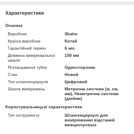
Характеристики
Основні
Виробник
Shahe
Країна виробник
Китай
Гарантійний термін
6 міс
Довжина вимірювальної
150 мм
шкали
Розташування губок
Одностороннє
Стан
Новий
Тип штангенциркуля
Цифровий
Шкала вимірювань
Метрична система (м, см,
мм), Неметрична система
(дюйми)
Користувальницькі характеристики
Тип інструменту
Штангенциркулі для
вимірювання відстаней
межцентровых