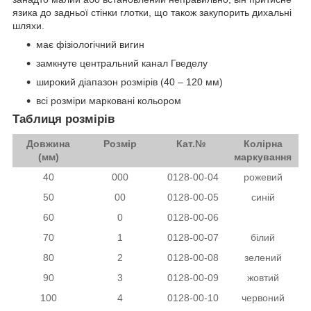
язика до задньої стінки глотки, що також закупорить дихальні
шляхи.
має фізіологічний вигин
замкнуте центральний канал Гведелу
широкий діапазон розмірів (40 – 120 мм)
всі розміри марковані кольором
Таблиця розмірів
Довжина
Розмір
Кат.№
Колірна
(мм)
маркування
40
000
0128-00-04
рожевий
50
00
0128-00-05
синій
60
0
0128-00-06
чорний
70
1
0128-00-07
білий
80
2
0128-00-08
зелений
90
3
0128-00-09
жовтий
100
4
0128-00-10
червоний