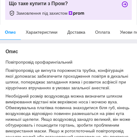
Що таке купити з Пром?
Замовлення під захистом
Опис
Характеристики
Доставка
Оплата
Умови п
Опис
Повітропровід
орофарингіальний
Повітропровід це вигнута порожниста трубка, конфігурація
якої допомагає забезпечити проходження повітря в дихальні
шляхи, попереджає западання язика і розвиток асфіксії при
хірургічних втручаннях в умовах загальної анестезії.
Необхідний розмір воздуховода можна визначити шляхом
вимірювання відстані між верхівкою носа і мочкою вуха.
Обмежувальна платівка повинна знаходитися біля губ, кінець
воздуховода відповідно повинен размешаться на рівні кута
нижньої щелепи. Якщо воздуховод занадто великий, він може
обтурировать і пошкодити гортань, зробити проблемним
використання маски. Якщо ж ротоглоточный повітропровід
занадто малий або встановлений неправильно, він притисне