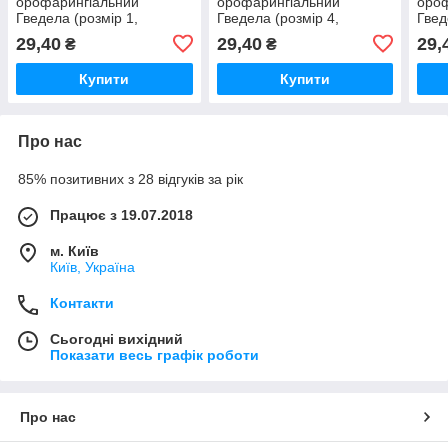
орофарингіальний
орофарингіальний
ороф
Гведела (розмір 1,
Гведела (розмір 4,
Гвед
довжина 70 мм),
довжина 100 мм),
довж
29,40
29,40
29,
₴
₴
стерильний
стерильний
стер
Купити
Купити
Про нас
85% позитивних з 28 відгуків за рік
Працює з 19.07.2018
м. Київ
Київ, Україна
Контакти
Сьогодні вихідний
Показати весь графік роботи
Про нас