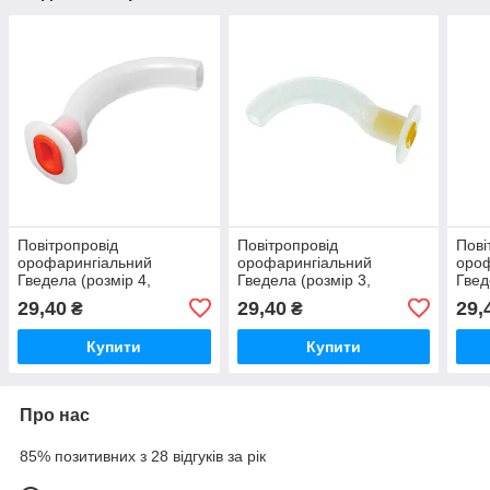
Повітропровід
Повітропровід
Пові
орофарингіальний
орофарингіальний
ороф
Гведела (розмір 4,
Гведела (розмір 3,
Гвед
довжина 100 мм),
довжина 90 мм),
довж
29,40
29,40
29,
₴
₴
стерильний
стерильний
стер
Купити
Купити
Про нас
85% позитивних з 28 відгуків за рік