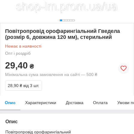
Повітропровід орофарингіальний Гведела
(розмір 6, довжина 120 мм), стерильний
Немає в наявності
Опт і роздріб
29,40
₴
Мінімальна сума замовлення на сайті — 500 ₴
28,90 ₴
від 3 шт.
Опис
Характеристики
Доставка
Оплата
Умови п
Опис
Повітропровід
орофарингіальний