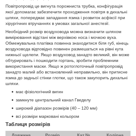
Повітропровід це вигнута порожниста трубка, конфігурація
якої допомагає забезпечити проходження повітря в дихальні
шляхи, попереджає западання язика і розвиток асфіксії при
хірургічних втручаннях в умовах загальної анестезії.
Необхідний розмір воздуховода можна визначити шляхом
вимірювання відстані між верхівкою носа і мочкою вуха.
Обмежувальна платівка повинна знаходитися біля губ, кінець
воздуховода відповідно повинен размешаться на рівні кута
нижньої щелепи. Якщо воздуховод занадто великий, він може
обтурировать і пошкодити гортань, зробити проблемним
використання маски. Якщо ж ротоглоточный повітропровід
занадто малий або встановлений неправильно, він притисне
язика до задньої стінки глотки, що також закупорить дихальні
шляхи.
має фізіологічний вигин
замкнуте центральний канал Гведелу
широкий діапазон розмірів (40 – 120 мм)
всі розміри марковані кольором
Таблиця розмірів
Довжина
Розмір
Кат.№
Колірна