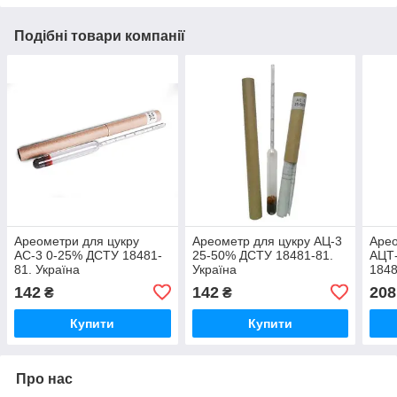
Подібні товари компанії
Ареометри для цукру
Ареометр для цукру АЦ-3
Арео
АС-3 0-25% ДСТУ 18481-
25-50% ДСТУ 18481-81.
АЦТ
81. Україна
Україна
1848
142
142
208
₴
₴
Купити
Купити
Про нас