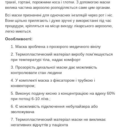
трахеї, гортані, порожнини носа і глотки. З допомогою маски
велика частина аерозолю розподіляється саме цим органам.
Всі маски призначені для одночасних інгаляцій через рот і ніс.
Вони щільно прилягають і дуже зручні у використанні під час
процедури, кріпляться на місце виходу лікарського аерозолю,
легко миються.
Особливості:
Маска зроблена з прозорого медичного вінілу
Термопластический матеріал виробу пом'якшується
при температурі тіла, надає комфорт
Прозорість дихальної маски дає можливість
контролювати стан людини
У комплекті маска з фіксатором і трубкою і
конвектором;
Виконує подачу кисню з концентрацією на вдиху 60%
при потоці 6-10 л/хв.;
Є можливість підключення небулайзера або
зволожувача
Термопластический матеріал маски не викликає
негативних відчуттів у пацієнта