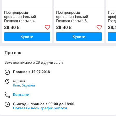
Повітропровід
Повітропровід
Пові
орофарингіальний
орофарингіальний
ороф
Гведела (розмір 4,
Гведела (розмір 3,
Гвед
довжина 100 мм),
довжина 90 мм),
довж
29,40
29,40
29,
₴
₴
стерильний
стерильний
стер
Купити
Купити
Про нас
85% позитивних з 28 відгуків за рік
Працює з 19.07.2018
м. Київ
Київ, Україна
Контакти
Сьогодні працює з 09:00 до 18:00
Показати весь графік роботи