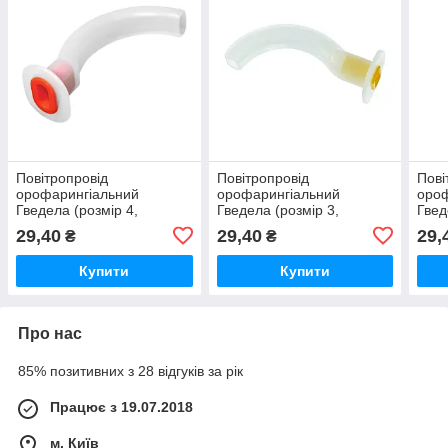
Повітропровід
Повітропровід
Пові
орофарингіальний
орофарингіальний
ороф
Гведела (розмір 4,
Гведела (розмір 3,
Гвед
довжина 100 мм),
довжина 90 мм),
довж
29,40
29,40
29,
₴
₴
стерильний
стерильний
стер
Купити
Купити
Про нас
85% позитивних з 28 відгуків за рік
Працює з 19.07.2018
м. Київ