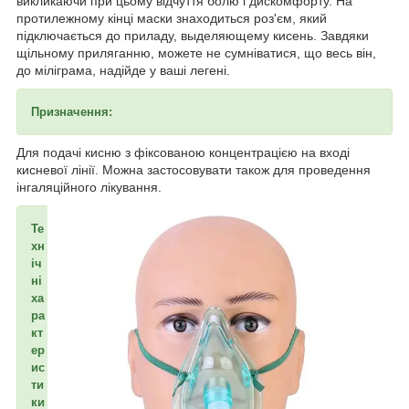
викликаючи при цьому відчуття болю і дискомфорту. На
протилежному кінці маски знаходиться роз'єм, який
підключається до приладу, выделяющему кисень. Завдяки
щільному приляганню, можете не сумніватися, що весь він,
до міліграма, надійде у ваші легені.
Призначення:
Для подачі кисню з фіксованою концентрацією на вході
кисневої лінії. Можна застосовувати також для проведення
інгаляційного лікування.
Те
хн
іч
ні
ха
ра
кт
ер
ис
ти
ки