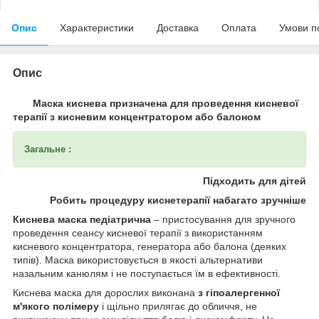
Опис
Характеристики
Доставка
Оплата
Умови п
Опис
Маска киснева призначена для проведення кисневої
терапії з кисневим концентратором або балоном
Загальне :
Підходить для дітей
Робить процедуру киснетерапії набагато зручніше
Киснева маска педіатрична
– пристосування для зручного
проведення сеансу кисневої терапії з використанням
кисневого концентратора, генератора або балона (деяких
типів). Маска використовується в якості альтернативи
назальним канюлям і не поступається їм в ефективності.
Киснева маска для дорослих виконана
з гіпоалергенної
м'якого полімеру
і щільно прилягає до обличчя, не