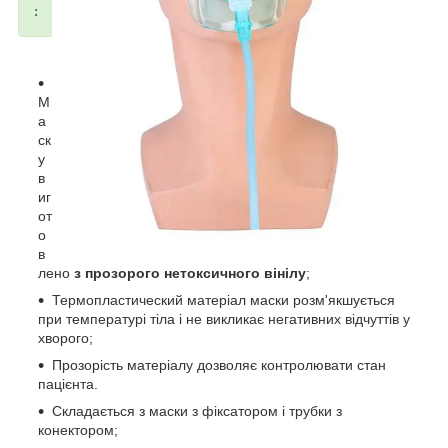
:
М
а
ск
у
в
иг
от
о
в
лено
з прозорого нетоксичного вінілу
;
Термопластический матеріал маски розм'якшується
при температурі тіла і не викликає негативних відчуттів у
хворого;
Прозорість матеріалу дозволяє контролювати стан
пацієнта.
Складається з маски з фіксатором і трубки з
конектором;