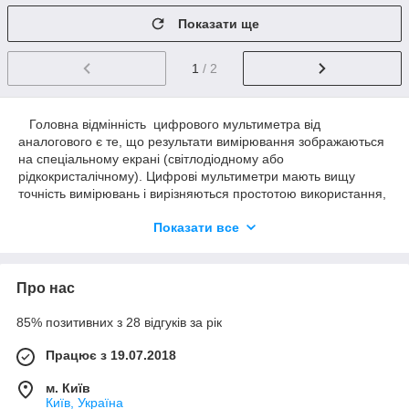
Показати ще
1
/ 2
Головна відмінність цифрового мультиметра від
аналогового є те, що результати вимірювання зображаються
на спеціальному екрані (світлодіодному або
рідкокристалічному). Цифрові мультиметри мають вищу
точність вимірювань і вирізняються простотою використання,
оскільки немає потреби розбиратися у всіх тонкощах
Показати все
градуювання вимірювальної шкали, на відміну від стрілкових,
аналогових приладів. Цифрові мультиметри ніби вбирають у
себе властивості дедалі більшої кількості приладів. Крім того,
деякі мультиметри мають можливість роботи під керуванням
Про нас
комп'ютера, передаючи на нього результати вимірювань для
подальшого оброблення (портативні, зазвичай, через
85% позитивних з 28 відгуків за рік
інтерфейс RS-232, а настільні — через GPIB).
Працює з 19.07.2018
Найпростіші цифрові мультиметри мають портативне
виконання. Їхній
розрядність
2,5 цифрових розряджання
м. Київ
(
похибка
зазвичай приблизно 10 %). Найбільш поширені
Київ, Україна
прилади з розрядністю 3,5 (похибка зазвичай приблизно