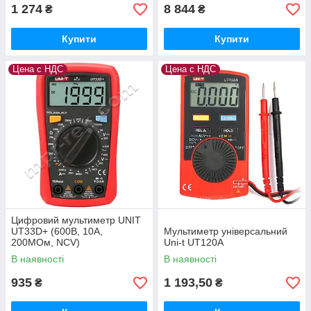
1 274
8 844
₴
₴
Купити
Купити
Цена с НДС
Цена с НДС
Цифровий мультиметр UNIT
UT33D+ (600В, 10А,
Мультиметр універсальний
200МОм, NCV)
Uni-t UT120A
В наявності
В наявності
935
1 193,50
₴
₴