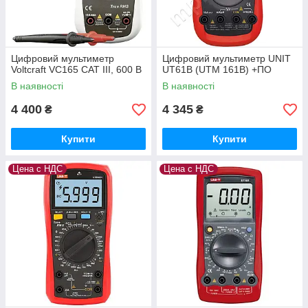
Цифровий мультиметр
Цифровий мультиметр UNIT
Voltcraft VC165 CAT III, 600 В
UT61B (UTM 161B) +ПО
В наявності
В наявності
4 400
4 345
₴
₴
Купити
Купити
Цена с НДС
Цена с НДС