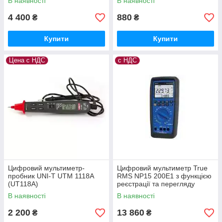
В наявності
В наявності
4 400
880
₴
₴
Купити
Купити
Цена с НДС
с НДС
Цифровий мультиметр-
Цифровий мультиметр True
пробник UNI-T UTM 1118A
RMS NP15 200E1 з функцією
(UT118A)
реєстрації та перегляду
даних LUMEL Польща з ПДВ
В наявності
В наявності
2 200
13 860
₴
₴