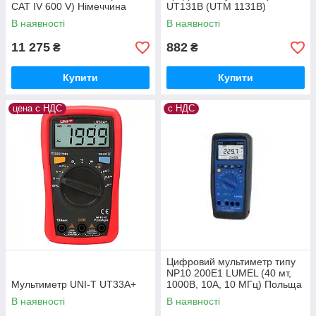
CAT IV 600 V) Німеччина
UT131B (UTM 1131B)
В наявності
В наявності
11 275
882
₴
₴
Купити
Купити
цена с НДС
с НДС
Цифровий мультиметр типу
NP10 200Е1 LUMEL (40 мт,
Мультиметр UNI-T UT33A+
1000В, 10А, 10 МГц) Польща
з ПДВ
В наявності
В наявності