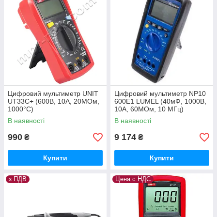
Цифровий мультиметр UNIT
Цифровий мультиметр NP10
UT33C+ (600В, 10А, 20МОм,
600E1 LUMEL (40мФ, 1000В,
1000°C)
10А, 60МОм, 10 МГц)
Польща з ПДВ
В наявності
В наявності
990
9 174
₴
₴
Купити
Купити
з ПДВ
Цена с НДС