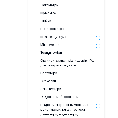
Люксметры
Шумоміри
Лінійки
Пенетрометры
Штангенциркулі
Мікрометри
Товщиноміри
Окуляри захисні від лазерів, IPL
для лікарів і пацієнтів
Ростоміри
Скакалки
Алкотестери
Эндоскопы, бороскопы
Радіо-електронні вимірювачі:
мультіметри, кліщі, тестери,
детектори, індикатори,