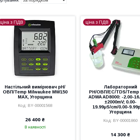
ціна з ПДВ
ціна з ПДВ
Настільний вимірювач pH/
Лабораторний
ОВП/Temp Milwaukee MW150
PH/OВП/EC/TDS/Temp
MAX, Угорщина
ADWA AD8000: -2.00-16
±2000mV; 0.00-
BY-00001568
19.99μS/cm/0.00-9.99
Угорщина
26 400 ₴
BY-00001860
В наявності
14 300 ₴