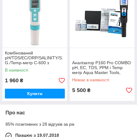
Комбінований
pH/TDS/EC/ORP/SALINITY/S.
G./Temp-метр C-600 з
Аналізатор P160 Pro COMBO
термометром, змінним
pH, EC, TDS, PPM і Temp
В наявності
електродом, АТС. YIERYI
метр Aqua Master Tools,
Нидерланды 1018
1 960
Немає в наявності
₴
5 500
₴
Купити
Про нас
85% позитивних з 28 відгуків за рік
Працює з 19.07.2018