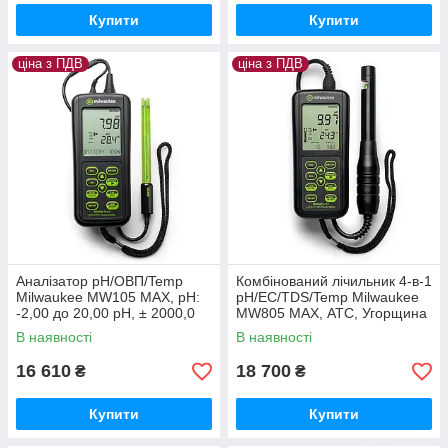
Купити
Купити
ціна з ПДВ
ціна з ПДВ
Аналізатор pH/ОВП/Temp
Комбінований лічильник 4-в-1
Milwaukee MW105 MAX, pH:
pH/EC/TDS/Temp Milwaukee
-2,00 до 20,00 pH, ± 2000,0
MW805 MAX, АТС, Угорщина
mV. Угорщина
В наявності
В наявності
16 610
18 700
₴
₴
Купити
Купити