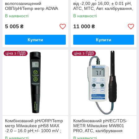
вологозахищений
від -2,00 до 16,00; ± 0.01 pH,
ОВП/pH/Temp метр ADWA
АТС, МТС, Авт. калібрування,
AD14, -2.00 до 16.00 pH,0 до
Пам'ять 500, Угорщина
В наявності
В наявності
±1000mV, АТС, Угорщина
5 005
11 000
₴
₴
Купити
Купити
ціна з ПДВ
ціна з ПДВ
Комбінований pH/ORP/Temp
Комбінований pH/EC/TDS-
метр Milwaukee pH58 MAX
METR Milwaukee MW801
-2.0 – 16.0 pH;+/- 1000 mV ;
PRO, ATC, калібрування
-5 to 60°C,авт.кал., Угорщина
ручне, Угорщина
В наявності
В наявності