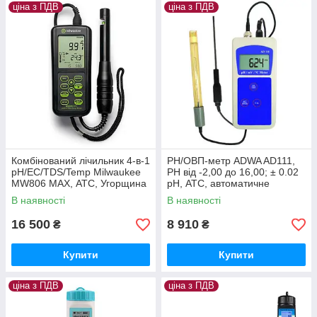
ціна з ПДВ
ціна з ПДВ
Комбінований лічильник 4-в-1
PН/ОВП-метр ADWA AD111,
pH/EC/TDS/Temp Milwaukee
РН від -2,00 до 16,00; ± 0.02
MW806 MAX, АТС, Угорщина
pH, АТС, автоматичне
калібрування. Угорщина
В наявності
В наявності
16 500
8 910
₴
₴
Купити
Купити
ціна з ПДВ
ціна з ПДВ