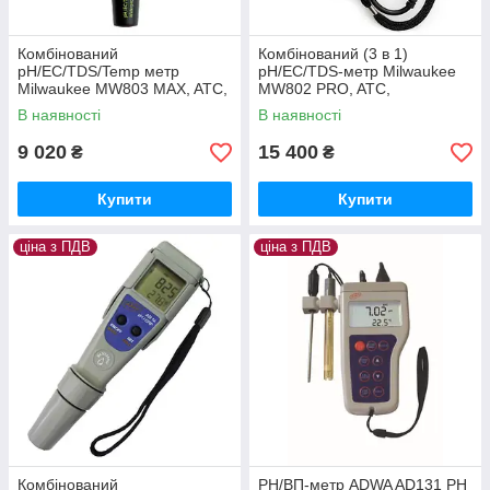
Комбінований
Комбінований (3 в 1)
pH/EC/TDS/Temp метр
pH/EC/TDS-метр Milwaukee
Milwaukee MW803 MAX, ATC,
MW802 PRO, ATC,
автомат. калібрування,
калібрування ручне,
В наявності
В наявності
Угорщина
Угорщина
9 020
15 400
₴
₴
Купити
Купити
ціна з ПДВ
ціна з ПДВ
Комбінований
PН/ВП-метр ADWA AD131 РН