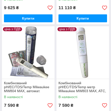
9 625
11 110
₴
₴
Купити
Купити
ціна з ПДВ
ціна з ПДВ
Комбінований
Комбінований
pH/EC/TDS/Temp Milwaukee
pH/EC/TDS/Temp метр
MW804 MAX, автомат.
Milwaukee MW803 MAX, ATC,
калібрування, Угорщина
автомат. калібрування,
В наявності
В наявності
Угорщина
7 590
7 590
₴
₴