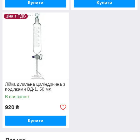
Купити
Купити
ціна з ПДВ
Лійка ділильна циліндрична з
поділками ВД-1, 50 мл
В наявності
920
₴
Купити