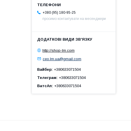
+380 (95) 180-95-25
просимо контактувати на месенджери
http://shop-lm.com
ceo.lm.ua@gmail.com
Вайбер
+380633071504
Телеграм
+380633071504
ВатсАп
+380633071504