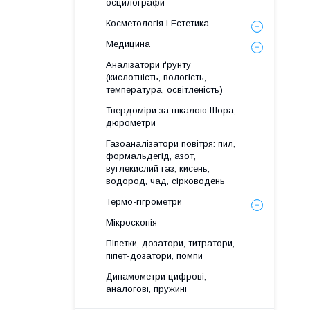
осцилографи
Косметологія і Естетика
Медицина
Аналізатори ґрунту
(кислотність, вологість,
температура, освітленість)
Твердоміри за шкалою Шора,
дюрометри
Газоаналізатори повітря: пил,
формальдегід, азот,
вуглекислий газ, кисень,
водород, чад, сірководень
Термо-гігрометри
Мікроскопія
Піпетки, дозатори, титратори,
піпет-дозатори, помпи
Динамометри цифрові,
аналогові, пружині