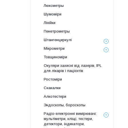
Люксметры
Шумоміри
Лінійки
Пенетрометры
Штангенциркулі
Мікрометри
Товщиноміри
Окуляри захисні від лазерів, IPL
для лікарів і пацієнтів
Ростоміри
Скакалки
Алкотестери
Эндоскопы, бороскопы
Радіо-електронні вимірювачі:
мультіметри, кліщі, тестери,
детектори, індикатори,