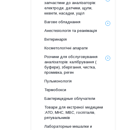
запчастини до аналізаторів:
електроди, датчики, щупи,
кювети, насадки, ущіл
Вагове обладнання
Анестезіологія та реанімація
Ветеринарія
Косметологічні апарати
Розчини для обслуговування
аналізаторів: калібрування (
буфери), зберігання, чистка,
промивка, реген
Пульмонологія
Термобокси
Бактерицидные облучатели
Товари для екстреної медицини
:АТО, МНС, МВС, госпіталів,
рятувальників
Лабораторные мешалки и