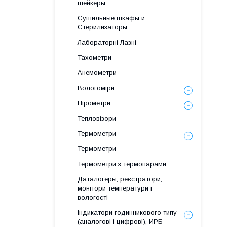
шейкеры
Сушильные шкафы и
Стерилизаторы
Лабораторні Лазні
Тахометри
Анемометри
Вологоміри
Пірометри
Тепловізори
Термометри
Термометри
Термометри з термопарами
Даталогеры, реєстратори,
монітори температури і
вологості
Індикатори годинникового типу
(аналогові і цифрові), ИРБ