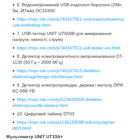
6. Водонепроникний USB ендоскоп-бороскоп (2Мп,
5м, Ø7мм) OC10300
https://mpr-rek.com/p740147561-vodonepronitsaemyj-
usb-endoskop.html
7. USB-тестер UNIT UT658B для вимірювання
напруги, ємності, струму
https://mpr-rek.com/p740147511-usb-tester-uni.html
8. Детектор електромагнітного випромінювання DT-
1130 (50 Гц ~ 2000 МГц)
https://mpr-rek.com/p740147413-detektor-
elektromagnitnogo-izlucheniya.html
9. Детектор електропроводки, дерева і металу DPM
KC-098-YB
https://mpr-rek.com/p1124628059-detektor-
elektroprovodki-dereva.html
10. Цифровий таймер DT03
https://mpr-rek.com/p1136118598-tsifrovoj-tajmer-
dt03.html
Мультиметр UNIT UT33A+