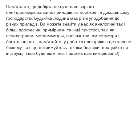
Пам'ятаєте, ця добірка це суто наш варіант
електровимірювальних приладів які необхідні в домашньому
господарстві. Будь-яка людина має різні уподобання до
різних приладів. Ви можете знайти у нас як аналогічні так і
більш професійні примірники та інші пристрої, такі як
осцилографи, мегаомметры, вольтметри, амперметри і
багато іншого. І пам'ятайте, у роботі з електрикою це головне
безпеку, так що дотримуйтесь техніки безпеки, працюйте по
інструкції і все буде відмінно. І вдалих вам вимірювань!)