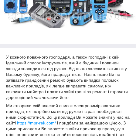
У кожного поважного господаря, а також господині є свій
ідеальний список інструментів, який є будинки і повинен
завжди знаходиться під рукою. Від цього залежить затишок у
Вашому будинку, його працездатність. Навіть якщо Ви не
затіваєте грандіозний ремонт, бувають випадки поломок
важливих приладів, які легше виправити самому, ніж
викликати майстра і платити зайві гроші за ремонт і втрачати
дорогоцінний час чекаючи його.
Ми створили свій власний список електровимірювальних
приладів, які потрібно мати під рукою і в разі необхідності
ними скористатися. Всі ці прилади Ви можете знайти у нас на
сайті
https://mpr-rek.com/
і придбати за найкращою ціною. З
цими приладами Ви зможете знайти приховану проводку в
стіні, перевірити розетки, знайти несправність в кабелі і так