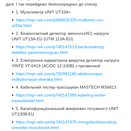
далі. І так перейдемо безпосередньо до списку.
1. Мультиметр UNIT UT33A+
https://mpr-rek.com/p968426325-multimetr-uni-
ut33a.html
2. Безконтактний детектор змінного(AC) напруги
UNIT UT13A-EU (UTM 113A-EU)
https://mpr-rek.com/p740147513-beckontaktnyj-
detektor-peremennogoac.html
3. Електронна індикаторна викрутка детектор напруги
YINTE YT-0419 (AC/DC 12-240В) з прозвонкой
https://mpr-rek.com/p792991146-elektronnaya-
indikatornaya-otvertka.html
4. Кабельний тестер-трасошукач MASTECH MS6813
https://mpr-rek.com/p740147385-kabelnyj-tester-
trassoiskatel.html
5. Багатофункціональний вимірювач потужності UNIT
UT230B-EU
https://mpr-rek.com/p740147475-mnogofunktsionalnyj-
izmeritel-moschnosti.html