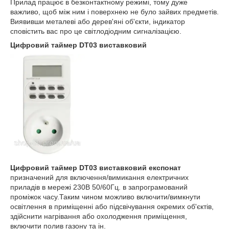
Прилад працює в безконтактному режимі, тому дуже
важливо, щоб між ним і поверхнею не було зайвих предметів.
Виявивши металеві або дерев'яні об'єкти, індикатор
сповістить вас про це світлодіодним сигналізацією.
Цифровий таймер DT03 виставковий
Цифровий таймер DT03 виставковий експонат
призначений для включення/вимикання електричних
приладів в мережі 230В 50/60Гц. в запрограмований
проміжок часу.Таким чином можливо включити/вимкнути
освітлення в приміщенні або підсвічування окремих об'єктів,
здійснити нагрівання або охолодження приміщення,
включити полив газону та ін.