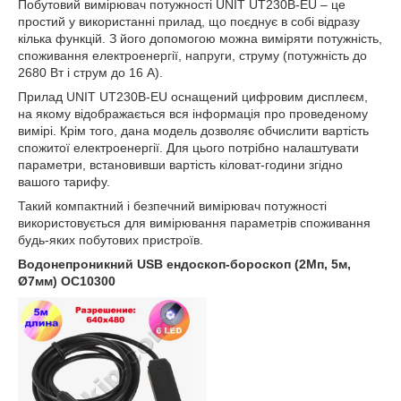
Побутовий вимірювач потужності UNIT UT230B-EU – це
простий у використанні прилад, що поєднує в собі відразу
кілька функцій. З його допомогою можна виміряти потужність,
споживання електроенергії, напруги, струму (потужність до
2680 Вт і струм до 16 А).
Прилад UNIT UT230B-EU оснащений цифровим дисплеєм,
на якому відображається вся інформація про проведеному
вимірі. Крім того, дана модель дозволяє обчислити вартість
спожитої електроенергії. Для цього потрібно налаштувати
параметри, встановивши вартість кіловат-години згідно
вашого тарифу.
Такий компактний і безпечний вимірювач потужності
використовується для вимірювання параметрів споживання
будь-яких побутових пристроїв.
Водонепроникний USB ендоскоп-бороскоп (2Мп, 5м,
Ø7мм) OC10300