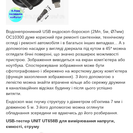
Водонепроникний USB ендоскоп-бороскоп (2Мп, 5м, Ø7мм)
OC10300 дуже корисний при ремонті сантехніки, технічному
огляді і ремонті автомобіля і в багатьох інших випадках... А з
допомогою насадки у вигляді дзеркала під кутом в 45* можна
оглядати бічні поверхні, що значно розширює можливості
пристрою. Зображення виводиться на екран комп'ютера або
ноутбука. Спостережуване зображення може бути
сфотографовано і збережено на жорсткому диску комп'ютера
(функція захоплення зображення). З його допомогою з
легкістю можна знайти втрачене кільце або сережку дружини
в каналізаційних відсіках будинку і після цього успішно
витягти.
Ендоскоп має гнучку структуру з діаметром об'єктива 7 мм і
довжиною 5 м. З його допомогою можна оглянути
обладнання зсередини не вдаючись до його розбирання.
USB-тестер UNIT UT658B для вимірювання напруги,
ємності, струму