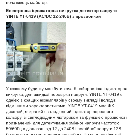
початківець майстер.
Електронна індикаторна викрутка детектор напруги
YINTE YT-0419 (AC/DC 12-240В) з прозвонкой
У кожному будинку має бути хоча б найпростіша індикаторна
викрутка, для швидкої перевірки напруги. YINTE YT-0419 є
однією з кращих екземплярів у своєму вигляді і володіє
відмінними характеристиками. YINTE YT-0419 має ЖК
дисплей, яскравий світлодіодний індикатор червоного
кольору, зі світлодіодним ліхтариком та функцією прозвонки і
призначений для детектування змінної напруги частотою
50/60Гц в діапазоні від 12 до 240В і постійної напруги 12В
безконтактним і контактним способом. Це відмінні функції