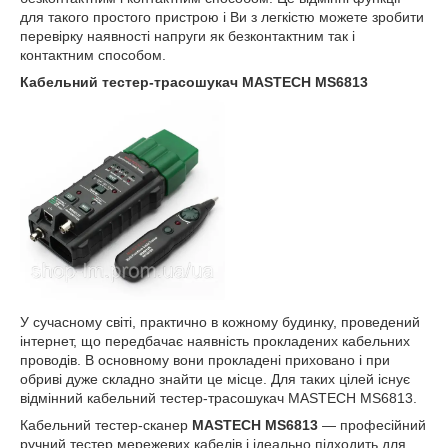
для такого простого пристрою і Ви з легкістю можете зробити
перевірку наявності напруги як безконтактним так і
контактним способом.
Кабельний тестер-трасошукач MASTECH MS6813
У сучасному світі, практично в кожному будинку, проведений
інтернет, що передбачає наявність прокладених кабельних
проводів. В основному вони прокладені приховано і при
обриві дуже складно знайти це місце. Для таких цілей існує
відмінний кабельний тестер-трасошукач MASTECH MS6813.
Кабельний тестер-сканер
MASTECH MS6813
― професійний
ручний тестер мережевих кабелів і ідеально підходить для