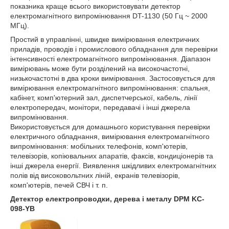
показника краще всього використовувати детектор
електромагнітного випромінювання DT-1130 (50 Гц ~ 2000
МГц).
Простий в управлінні, швидке вимірювання електричних
приладів, проводів і промислового обладнання для перевірки
інтенсивності електромагнітного випромінювання. Діапазон
вимірювань може бути розділений на високочастотні,
низькочастотні в два кроки вимірювання. Застосовується для
вимірювання електромагнітного випромінювання: спальня,
кабінет, комп'ютерний зал, диспетчерської, кабель, лінії
електропередач, монітори, передавачі і інші джерела
випромінювання.
Використовується для домашнього користування перевірки
електричного обладнання, вимірювання електромагнітного
випромінювання: мобільних телефонів, комп'ютерів,
телевізорів, копіювальних апаратів, факсів, кондиціонерів та
інші джерела енергії. Виявлення шкідливих електромагнітних
полів від високовольтних ліній, екранів телевізорів,
комп'ютерів, печей СВЧ і т. п.
Детектор електропроводки, дерева і металу DPM KC-
098-YB