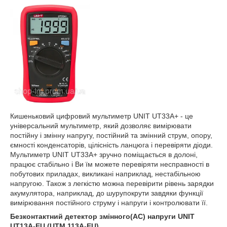
Кишеньковий цифровий мультиметр UNIT UT33A+ - це
універсальний мультиметр, який дозволяє вимірювати
постійну і змінну напругу, постійний та змінний струм, опору,
ємності конденсаторів, цілісність ланцюга і перевіряти діоди.
Мультиметр UNIT UT33A+ зручно поміщається в долоні,
працює стабільно і Ви їм можете перевіряти несправності в
побутових приладах, викликані наприклад, нестабільною
напругою. Також з легкістю можна перевірити рівень зарядки
акумулятора, наприклад, до шурупокрути завдяки функції
вимірювання постійного струму і напруги і контролювати її.
Безконтактний детектор змінного(AC) напруги UNIT
UT13A-EU (UTM 113A-EU)